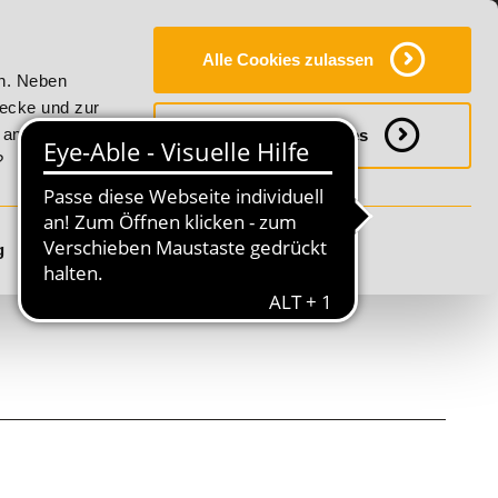
Y
SERVICE
KONTAKT
FAQ
ONLINE-CAMPUS
Alle Cookies zulassen
tality!
20% Rabatt bis 17. August 2026 - Summer Vitality!
en. Neben
wecke und zur
h anpassen
Notwendige Cookies
?
g
Details anzeigen