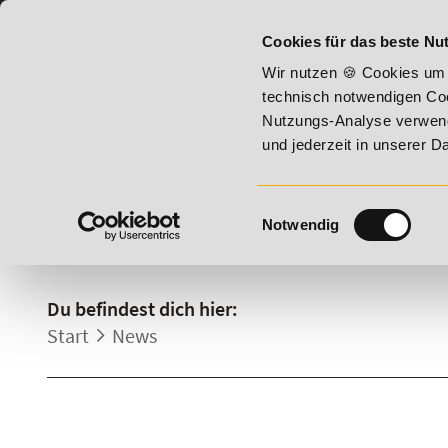
07191 - 22987 - 0
BILDUNGSHOTLINE:
Cookies für das beste Nut
026 - Summer Vitality!
20% Rabatt bis 17. August 2026 - S
Wir nutzen 🍪 Cookies um 
technisch notwendigen Coo
Nutzungs-Analyse verwende
und jederzeit in unserer 
Einwilligungsauswahl
Notwendig
NEWS.
Du befindest dich hier:
Start
News