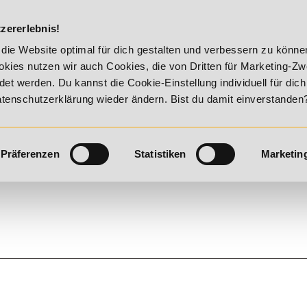
DIE ACADEM
zererlebnis!
ummer Vitality!
20% Rabatt bis 17. August 2026 - Summer Vi
die Website optimal für dich gestalten und verbessern zu könn
kies nutzen wir auch Cookies, die von Dritten für Marketing-Z
t werden. Du kannst die Cookie-Einstellung individuell für dic
Datenschutzerklärung wieder ändern. Bist du damit einverstanden
Präferenzen
Statistiken
Marketin