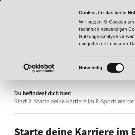
07191 - 22987 - 0
BILDUNGSHOTLINE:
Cookies für das beste Nut
mmer Vitality!
20% Rabatt bis 17. August 2026 - Summer Vit
Wir nutzen 🍪 Cookies um 
technisch notwendigen Coo
Nutzungs-Analyse verwende
und jederzeit in unserer 
Einwilligungsauswahl
Notwendig
DETAILS.
Du befindest dich hier:
Start
Starte deine Karriere im E-Sport: Werde 
Starte deine Karriere im 