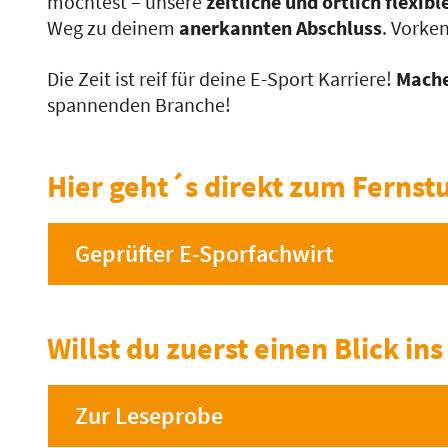
möchtest – unsere
zeitliche und örtlich flexib
Weg zu deinem
anerkannten Abschluss
. Vorken
Die Zeit ist reif für deine E-Sport Karriere!
Mache
spannenden Branche!
Hier geht´s direkt zum Fernst
Geprüfter E-Sporfachwirt
Willst du zuerst einen Blick i
Zur Leseprobe