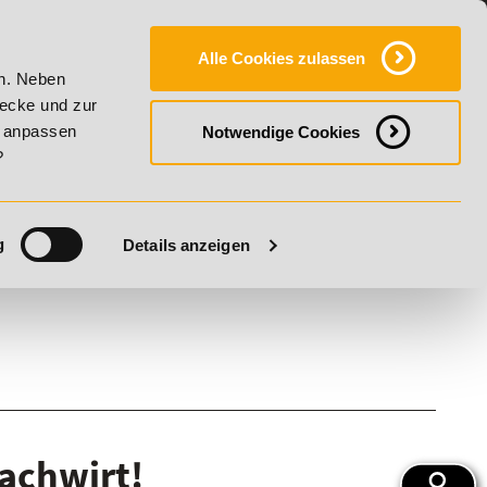
Y
SERVICE
KONTAKT
FAQ
ONLINE-CAMPUS
Alle Cookies zulassen
20% Rabatt bis 17. August 2026 - Summer Vitality!
20
en. Neben
wecke und zur
h anpassen
Notwendige Cookies
?
g
Details anzeigen
fachwirt!