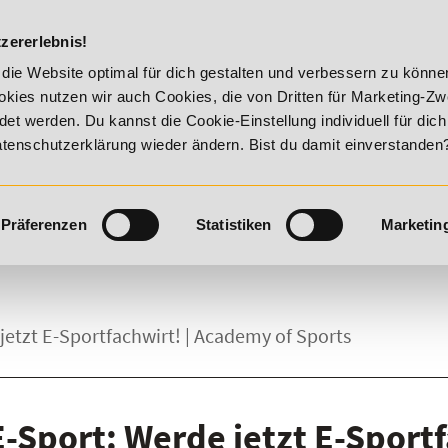
DIE ACADEM
zererlebnis!
ality!
20% Rabatt bis 17. August 2026 - Summer Vitality!
die Website optimal für dich gestalten und verbessern zu könn
kies nutzen wir auch Cookies, die von Dritten für Marketing-Z
t werden. Du kannst die Cookie-Einstellung individuell für dic
Datenschutzerklärung wieder ändern. Bist du damit einverstanden
Präferenzen
Statistiken
Marketin
jetzt E-Sportfachwirt! | Academy of Sports
E-Sport: Werde jetzt E-Sport