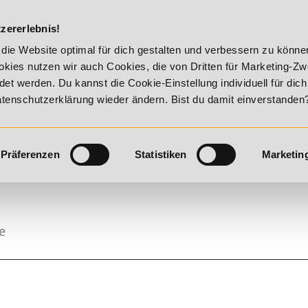
DIE ACADEM
zererlebnis!
 Summer Vitality!
20% Rabatt bis 17. August 2026 - Summer 
die Website optimal für dich gestalten und verbessern zu könn
kies nutzen wir auch Cookies, die von Dritten für Marketing-Z
t werden. Du kannst die Cookie-Einstellung individuell für dic
Datenschutzerklärung wieder ändern. Bist du damit einverstanden
Präferenzen
Statistiken
Marketin
e