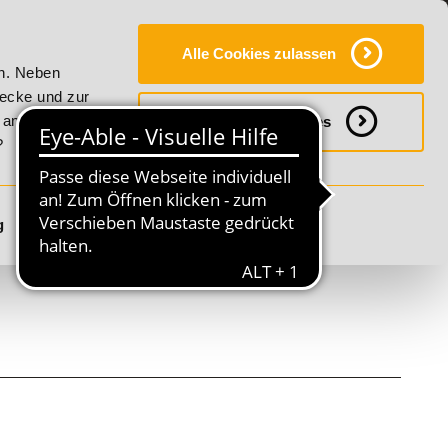
Y
SERVICE
KONTAKT
FAQ
ONLINE-CAMPUS
Alle Cookies zulassen
Vitality!
20% Rabatt bis 17. August 2026 - Summer Vitality
en. Neben
wecke und zur
h anpassen
Notwendige Cookies
?
g
Details anzeigen