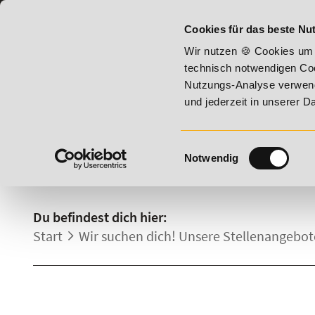
07191 - 22987 - 0
BILDUNGSHOTLINE:
Cookies für das beste Nut
 2026 - Summer Vitality!
20% Rabatt bis 17. August 2026 -
Wir nutzen 🍪 Cookies um 
technisch notwendigen Coo
Nutzungs-Analyse verwende
und jederzeit in unserer 
Einwilligungsauswahl
Notwendig
STELLENANGEBOTE.
Du befindest dich hier:
Start
Wir suchen dich! Unsere Stellenangebot