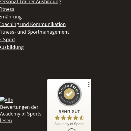
Personal Trainer Ausbildung
Fitness
Ernährung
Coaching und Kommunikation
Fitness- und Sportmanagement
E-Sport
Ausbildung
Kundenbewertungen und Erfahrungen zu
Academy of Sports
SEHR GUT
%
86
SEHR GUT
Academy of Sports
Empfehlungen auf