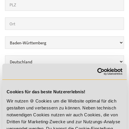
PLZ
Ort
Bundesland
Land
Ergänzende Informationen
Cookies für das beste Nutzererlebnis!
Wir nutzen 🍪 Cookies um die Website optimal für dich
Frühestmöglicher Eintritt
*
gestalten und verbessern zu können. Neben technisch
notwendigen Cookies nutzen wir auch Cookies, die von
Dritten für Marketing-Zwecke und zur Nutzungs-Analyse
Deine Gehaltsvorstellung
*
verwendet werden. Du kannst die Cookie-Einstellung