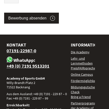
Bewerbung absenden
KONTAKT
INFORMATIONEN
07191-22987-0
Die Academy
Lehr- und
WhatsApp:
Lernmethoden
+49 (0) 7191 9513201
PreisFAIRsprechen
Online Campus
Academy of Sports GmbH
Fördermöglichkeiten
Willy-Brandt-Platz 2
71522
Backnang
Bildungsgutschein
Check
Aus dem Ausland:
+49 (0) 7191 - 229 87 – 0
Bring a Friend
Fax:
+49 (0) 7191 - 229 87 – 99
Partnerprogramm
Erreichbarkeit:
der Academy of