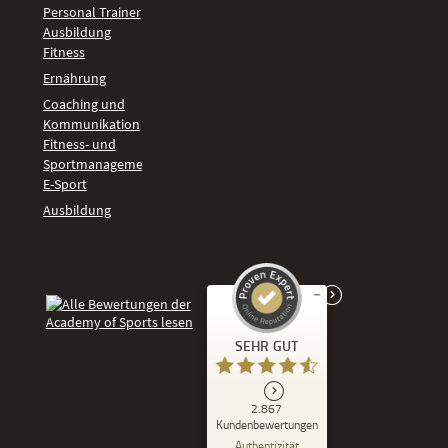
Personal Trainer
Ausbildung
Fitness
Ernährung
Coaching und
Kommunikation
Fitness- und
Sportmanagement
E-Sport
Ausbildung
Kundenbewertungen und Erfahrungen zu
SEHR GUT
Academy of Sports
SEHR GUT
2.867
%
86
Kundenbewertungen
Empfehlungen auf
Authentizität