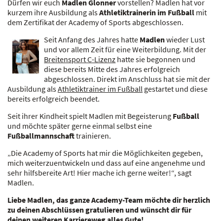
Dürfen wir euch
Madlen Glonner
vorstellen? Madlen hat vor
kurzem ihre Ausbildung als
Athletiktrainerin im Fußball
mit
dem Zertifikat der Academy of Sports abgeschlossen.
Seit Anfang des Jahres hatte
Madlen
wieder Lust
und vor allem Zeit für eine Weiterbildung. Mit der
Breitensport C-Lizenz
hatte sie begonnen und
diese bereits Mitte des Jahres erfolgreich
abgeschlossen. Direkt im Anschluss hat sie mit der
Ausbildung als
Athletiktrainer im Fußball
gestartet und diese
bereits erfolgrei
ch beendet.
Seit ihrer Kindheit spielt Madlen mit Begeisterung
Fußball
und möchte später gerne einmal selbst eine
Fußballmannschaft
trainieren.
„Die Academy of Sports hat mir die Möglichkeiten gegeben,
mich weiterzuentwickeln und dass auf eine angenehme und
sehr hilfsbereite Art! Hier mache ich gerne weiter!“, sagt
Madlen.
Liebe Madlen, das ganze Academy-Team möchte dir herzlich
zu deinen Abschlüssen gratulieren und wünscht dir für
deinen weiteren Karriereweg alles Gute!