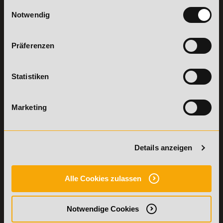
Lehr- und
Einwilligungsauswahl
WhatsApp:
Lernmethoden
Notwendig
+49 (0) 7191 9513201
PreisFAIRsprechen
Online Campus
Academy of Sports GmbH
Präferenzen
Fördermöglichkeiten
Willy-Brandt-Platz 2
71522
Backnang
Bildungsgutschein
Check
Statistiken
Aus dem Ausland:
+49 (0) 7191 - 229 87 – 0
Bring a Friend
Fax:
+49 (0) 7191 - 229 87 – 99
Partnerprogramm
Erreichbarkeit:
der Academy of
Marketing
Montag bis Donnerstag: 8:00 - 19:00 Uhr
Sports
Freitag: 8:00 - 17:00 Uhr
Stellenangebote
Samstag: 9:00 - 15:00 Uhr
Lexikon
Details anzeigen
Details zu
Vertrag
Weiterbildungen
widerrufen
Alle Cookies zulassen
TOP-
LEHRGÄNGE
Fitnesstrainer A-
Notwendige Cookies
und B-Lizenz