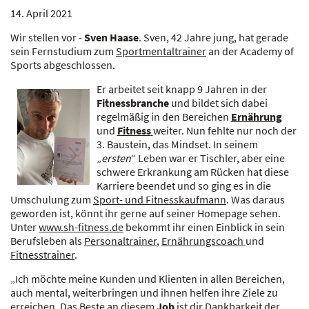
14. April 2021
Wir stellen vor -
Sven
Haase
. Sven, 42 Jahre jung, hat gerade
sein Fernstudium zum
Sportmentaltrainer
an der Academy of
Sports abgeschlossen.
Er arbeitet seit knapp 9 Jahren in der
Fitnessbranche
und bildet sich dabei
regelmäßig in den Bereichen
Ernährung
und
Fitness
weiter. Nun fehlte nur noch der
3. Baustein, das Mindset. In seinem
„
ersten
“ Leben war er Tischler, aber eine
schwere Erkrankung am Rücken hat diese
Karriere beendet und so ging es in die
Umschulung zum
Sport- und Fitnesskaufmann
. Was daraus
geworden ist, könnt ihr gerne auf seiner Homepage sehen.
Unter
www.sh-fitness.de
bekommt ihr einen Einblick in sein
Berufsleben als
Personaltrainer
,
Ernährungscoach
und
Fitnesstrainer
.
„Ich möchte meine Kunden und Klienten in allen Bereichen,
auch mental, weiterbringen und ihnen helfen ihre Ziele zu
erreichen. Das Beste an diesem
Job
ist dir Dankbarkeit der