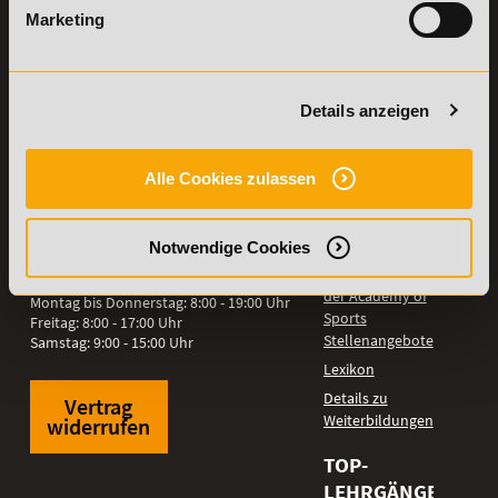
KONTAKT
INFORMATIONEN
Marketing
07191-22987-0
Die Academy
Lehr- und
WhatsApp:
Lernmethoden
+49 (0) 7191 9513201
Details anzeigen
PreisFAIRsprechen
Online Campus
Academy of Sports GmbH
Fördermöglichkeiten
Alle Cookies zulassen
Willy-Brandt-Platz 2
71522
Backnang
Bildungsgutschein
Check
Aus dem Ausland:
+49 (0) 7191 - 229 87 – 0
Bring a Friend
Notwendige Cookies
Fax:
+49 (0) 7191 - 229 87 – 99
Partnerprogramm
Erreichbarkeit:
der Academy of
Montag bis Donnerstag: 8:00 - 19:00 Uhr
Sports
Freitag: 8:00 - 17:00 Uhr
Stellenangebote
Samstag: 9:00 - 15:00 Uhr
Lexikon
Details zu
Vertrag
Weiterbildungen
widerrufen
TOP-
LEHRGÄNGE