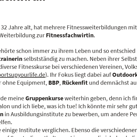
, 32 Jahre alt, hat mehrere Fitnessweiterbildungen m
r Weiterbildung zur
Fitnessfachwirtin
.
ehörte schon immer zu ihrem Leben und so entschied si
trainerin
selbstständig zu machen. Neben ihrer Selbsts
 diverse Fitnesskurse bei verschiedenen Vereinen, Vol
ortsupyourlife.de
). Ihr Fokus liegt dabei auf
Outdoor
r ohne Equipment,
BBP
,
Rückenfit
und demnächst a
rde meine
Gruppenkurse
weiterhin geben, denn ich f
on und ich liebe, was ich tue! Ich könnte mir sehr gu
in
in Ausbildungsinstitute zu bewerben, um andere P
lfen.
 einige Institute verglichen. Ebenso die verschiedene