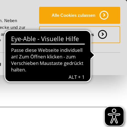
Y
SERVICE
KONTAKT
FAQ
ONLINE-CAMPUS
Alle Cookies zulassen
er Vitality!
20% Rabatt bis 17. August 2026 - Summer Vital
en. Neben
wecke und zur
h anpassen
Notwendige Cookies
?
g
Details anzeigen