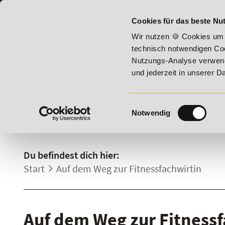
07191 - 22987 - 0
BILDUNGSHOTLINE:
Cookies für das beste Nut
ust 2026 - Summer Vitality!
20% Rabatt bis 17. August 202
Wir nutzen 🍪 Cookies um 
technisch notwendigen Coo
Nutzungs-Analyse verwende
und jederzeit in unserer 
Einwilligungsauswahl
Notwendig
DETAILS.
Du befindest dich hier:
Start
Auf dem Weg zur Fitnessfachwirtin
Auf dem Weg zur Fitnessf