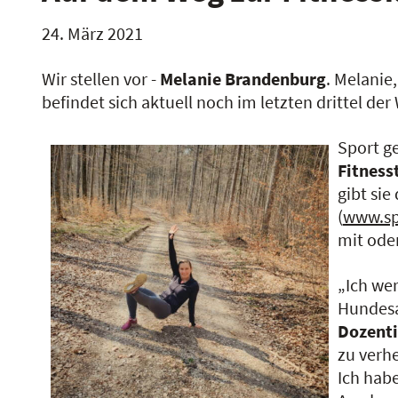
24. März 2021
Wir stellen vor -
Melanie Brandenburg
. Melanie
befindet sich aktuell noch im letzten drittel de
Sport g
Fitness
gibt sie
(
www.sp
mit ode
„Ich we
Hundesal
Dozent
zu verhe
Ich habe