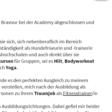
it Bravour bei der Academy abgeschlossen und
e sich, sich nebenberuflich im Bereich
tändigkeit als Hundefriseurin und -trainerin
kshochschulen und auch direkt über sie
kursen
für Gruppen, sei es
Hiit
,
Bodyworkout
uch
Yoga
.
inde es den perfekten Ausgleich zu meinem
t vorstellen, mich nach der Ausbildung als
ersonen zu ihrem
Traumjob
als
Fitnesstrainer
/in
n Ausbildungsrichtungen. Dabei gefiel mir beider