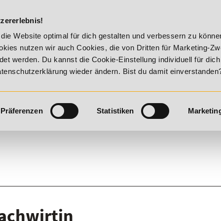
DIE ACADEM
zererlebnis!
6 - Summer Vitality!
20% Rabatt bis 17. August 2026 - Summ
die Website optimal für dich gestalten und verbessern zu könn
kies nutzen wir auch Cookies, die von Dritten für Marketing-Z
t werden. Du kannst die Cookie-Einstellung individuell für dic
Datenschutzerklärung wieder ändern. Bist du damit einverstanden
Präferenzen
Statistiken
Marketin
achwirtin