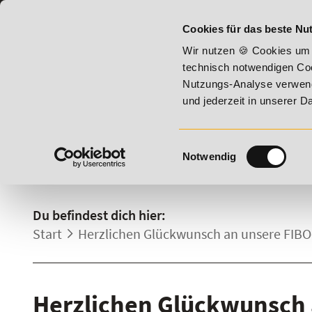
07191 - 22987 - 0
BILDUNGSHOTLINE:
Cookies für das beste Nut
ugust 2026 - Summer Vitality!
20% Rabatt bis 17. August 2
Wir nutzen 🍪 Cookies um 
technisch notwendigen Coo
Nutzungs-Analyse verwende
und jederzeit in unserer 
Einwilligungsauswahl
Notwendig
DETAILS.
Du befindest dich hier:
Start
Herzlichen Glückwunsch an unsere FIBO
Herzlichen Glückwunsch 