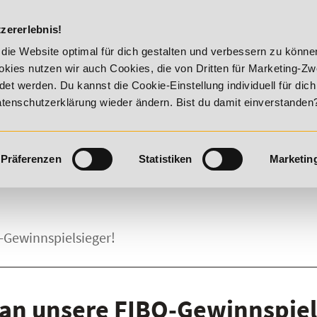
DIE ACADEM
zererlebnis!
026 - Summer Vitality!
20% Rabatt bis 17. August 2026 - Su
die Website optimal für dich gestalten und verbessern zu könn
kies nutzen wir auch Cookies, die von Dritten für Marketing-Z
t werden. Du kannst die Cookie-Einstellung individuell für dic
Datenschutzerklärung wieder ändern. Bist du damit einverstanden
Präferenzen
Statistiken
Marketin
-Gewinnspielsieger!
an unsere FIBO-Gewinnspiel