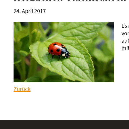
24. April 2017
Es 
von
auß
mi
Zurück