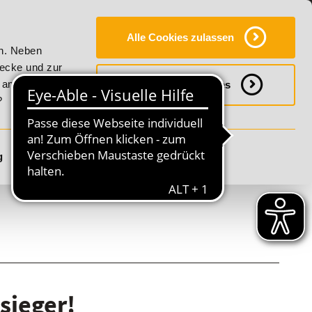
Y
SERVICE
KONTAKT
FAQ
ONLINE-CAMPUS
Alle Cookies zulassen
mmer Vitality!
20% Rabatt bis 17. August 2026 - Summer Vit
en. Neben
wecke und zur
h anpassen
Notwendige Cookies
?
g
Details anzeigen
sieger!