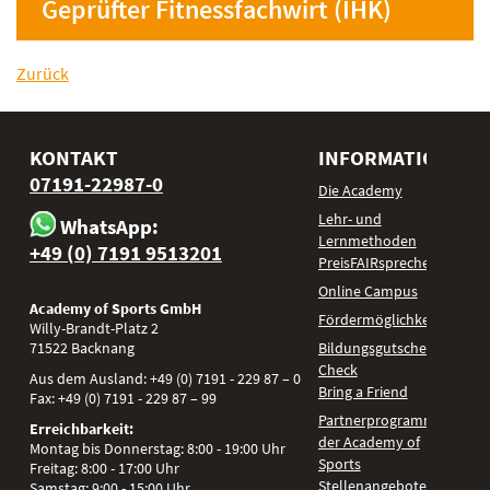
Geprüfter Fitnessfachwirt (IHK)
Zurück
KONTAKT
INFORMATIONEN
07191-22987-0
Die Academy
Lehr- und
WhatsApp:
Lernmethoden
+49 (0) 7191 9513201
PreisFAIRsprechen
Online Campus
Academy of Sports GmbH
Fördermöglichkeiten
Willy-Brandt-Platz 2
71522
Backnang
Bildungsgutschein
Check
Aus dem Ausland:
+49 (0) 7191 - 229 87 – 0
Bring a Friend
Fax:
+49 (0) 7191 - 229 87 – 99
Partnerprogramm
Erreichbarkeit:
der Academy of
Montag bis Donnerstag: 8:00 - 19:00 Uhr
Sports
Freitag: 8:00 - 17:00 Uhr
Stellenangebote
Samstag: 9:00 - 15:00 Uhr