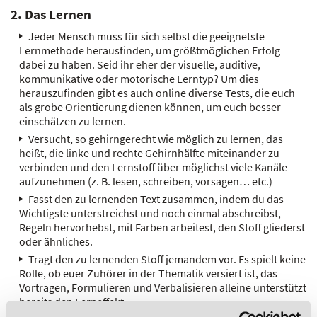
2. Das Lernen
Jeder Mensch muss für sich selbst die geeignetste
Lernmethode herausfinden, um größtmöglichen Erfolg
dabei zu haben. Seid ihr eher der visuelle, auditive,
kommunikative oder motorische Lerntyp? Um dies
herauszufinden gibt es auch online diverse Tests, die euch
als grobe Orientierung dienen können, um euch besser
einschätzen zu lernen.
Versucht, so gehirngerecht wie möglich zu lernen, das
heißt, die linke und rechte Gehirnhälfte miteinander zu
verbinden und den Lernstoff über möglichst viele Kanäle
aufzunehmen (z. B. lesen, schreiben, vorsagen… etc.)
Fasst den zu lernenden Text zusammen, indem du das
Wichtigste unterstreichst und noch einmal abschreibst,
Regeln hervorhebst, mit Farben arbeitest, den Stoff gliederst
oder ähnliches.
Tragt den zu lernenden Stoff jemandem vor. Es spielt keine
Rolle, ob euer Zuhörer in der Thematik versiert ist, das
Vortragen, Formulieren und Verbalisieren alleine unterstützt
bereits den Lerneffekt.