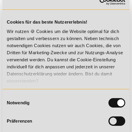
Vergesst nicht, dass ihr euch jederzeit in eurer Lerngruppe
im Online Campus austauschen und gegenseitig helfen
könnt. Häufig ist gemeinsames Lernen eine tolle Möglichkeit
weiterzukommen und mit Spaß an die Sache heranzugehen.
Cookies für das beste Nutzererlebnis!
Erstellt eigene Tests und überprüft damit, ob ihr den
Wir nutzen 🍪 Cookies um die Website optimal für dich
Lernstoff umsetzen könnt. Man kann beispielsweise
mögliche Fragen auf Karteikarten notieren und sich
gestalten und verbessern zu können. Neben technisch
abfragen lassen – für die Old School Lerner auf echten
notwendigen Cookies nutzen wir auch Cookies, die von
Karteikärtchen, für Digitalbevorzugende per Karteikarten-
Dritten für Marketing-Zwecke und zur Nutzungs-Analyse
App.
verwendet werden. Du kannst die Cookie-Einstellung
Die goldene Regel hat sich seit eurer Schulzeit allerdings
individuell für dich anpassen und jederzeit in unserer
nicht geändert, denn mehrfaches Wiederholen ist und bleibt
Datenschutzerklärung wieder ändern. Bist du damit
das A und O des Lernens, also wiederholt, wiederholt,
wiederholt…
einverstanden?
Einwilligungsauswahl
Notwendig
3. Arbeitsplatz und Arbeitsklima
Um euren Lernplan einhalten und erfolgreich lernen zu
können, solltet ihr einen guten, konzentrationsfähigen
Präferenzen
Arbeitsplatz finden.