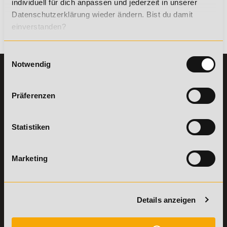
individuell für dich anpassen und jederzeit in unserer
Datenschutzerklärung wieder ändern. Bist du damit
einverstanden?
Zurück
Einwilligungsauswahl
Notwendig
KONTAKT
INFORMATIONEN
07191-22987-0
Die Academy
Präferenzen
Lehr- und
WhatsApp:
Lernmethoden
+49 (0) 7191 9513201
PreisFAIRsprechen
Statistiken
Online Campus
Academy of Sports GmbH
Fördermöglichkeiten
Willy-Brandt-Platz 2
Marketing
71522
Backnang
Bildungsgutschein
Check
Aus dem Ausland:
+49 (0) 7191 - 229 87 – 0
Bring a Friend
Fax:
+49 (0) 7191 - 229 87 – 99
Partnerprogramm
Details anzeigen
Erreichbarkeit:
der Academy of
Montag bis Donnerstag: 8:00 - 19:00 Uhr
Sports
Freitag: 8:00 - 17:00 Uhr