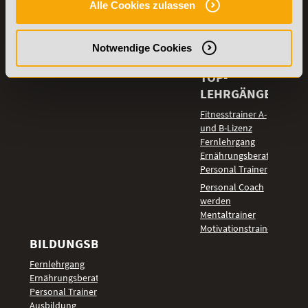
Stellenangebote
Samstag: 9:00 - 15:00 Uhr
Alle Cookies zulassen
Lexikon
Details zu
Vertrag
Notwendige Cookies
Weiterbildungen
widerrufen
TOP-
LEHRGÄNGE
Fitnesstrainer A-
und B-Lizenz
Fernlehrgang
Ernährungsberater
Personal Trainer
Personal Coach
werden
Mentaltrainer
Motivationstrainer
BILDUNGSBEREICHE
Fernlehrgang
Ernährungsberater
Personal Trainer
Ausbildung