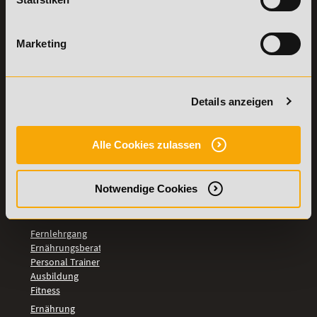
Vertrag
Weiterbildungen
widerrufen
TOP-
Marketing
LEHRGÄNGE
Fitnesstrainer A-
und B-Lizenz
Details anzeigen
Fernlehrgang
Ernährungsberater
Personal Trainer
Alle Cookies zulassen
Personal Coach
werden
Mentaltrainer
Notwendige Cookies
Motivationstrainer
BILDUNGSBEREICHE
Fernlehrgang
Ernährungsberater
Personal Trainer
Ausbildung
Fitness
Ernährung