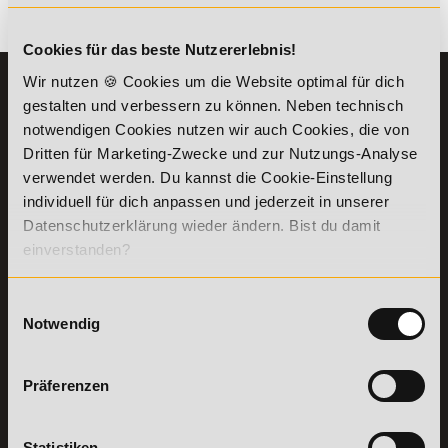
Zurück
Cookies für das beste Nutzererlebnis!
Wir nutzen 🍪 Cookies um die Website optimal für dich
KONTAKT
INFORMATIONEN
gestalten und verbessern zu können. Neben technisch
07191-22987-0
Die Academy
notwendigen Cookies nutzen wir auch Cookies, die von
Lehr- und
Dritten für Marketing-Zwecke und zur Nutzungs-Analyse
WhatsApp:
Lernmethoden
verwendet werden. Du kannst die Cookie-Einstellung
+49 (0) 7191 9513201
PreisFAIRsprechen
individuell für dich anpassen und jederzeit in unserer
Online Campus
Datenschutzerklärung wieder ändern. Bist du damit
Academy of Sports GmbH
Fördermöglichkeiten
einverstanden?
Willy-Brandt-Platz 2
71522
Backnang
Bildungsgutschein
Check
Aus dem Ausland:
+49 (0) 7191 - 229 87 – 0
Einwilligungsauswahl
Bring a Friend
Fax:
+49 (0) 7191 - 229 87 – 99
Notwendig
Partnerprogramm
Erreichbarkeit:
der Academy of
Montag bis Donnerstag: 8:00 - 19:00 Uhr
Sports
Freitag: 8:00 - 17:00 Uhr
Präferenzen
Stellenangebote
Samstag: 9:00 - 15:00 Uhr
Lexikon
Details zu
Statistiken