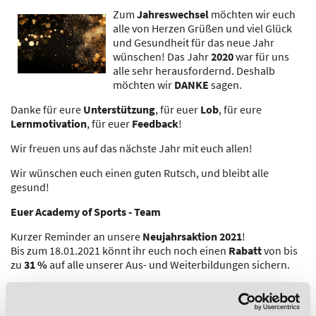
Zum
Jahreswechsel
möchten wir euch
alle von Herzen Grüßen und viel Glück
und Gesundheit für das neue Jahr
wünschen! Das Jahr
2020
war für uns
alle sehr herausfordernd. Deshalb
möchten wir
DANKE
sagen.
Danke für eure
Unterstützung
, für euer
Lob
, für eure
Lernmotivation
, für euer
Feedback
!
Wir freuen uns auf das nächste Jahr mit euch allen!
Wir wünschen euch einen guten Rutsch, und bleibt alle
gesund!
Euer Academy of Sports - Team
Kurzer Reminder an unsere
Neujahrsaktion 2021
!
Bis zum 18.01.2021 könnt ihr euch noch einen
Rabatt
von bis
zu
31 %
auf alle unserer Aus- und Weiterbildungen sichern.
Hier
geht es zur Aktion!