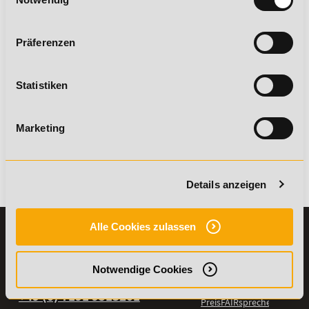
Präferenzen
Deine persönliche Bildungsberatung ist gerne für Dich da!
Statistiken
Servicehotline:
+49 7191-22987-0
Kontaktformular
Termin Rückruf
Marketing
WhatsApp
Zurück
Details anzeigen
Alle Cookies zulassen
KONTAKT
INFORMATIONEN
07191-22987-0
Die Academy
Notwendige Cookies
Lehr- und
WhatsApp:
Lernmethoden
+49 (0) 7191 9513201
PreisFAIRsprechen