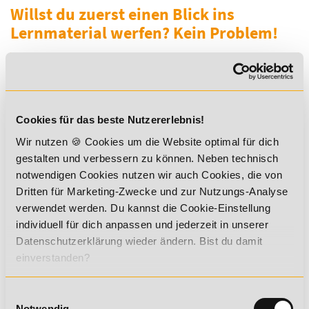
Willst du zuerst einen Blick ins
Lernmaterial werfen? Kein Problem!
Zur Leseprobe
Cookies für das beste Nutzererlebnis!
Du hast Fragen? Unsere
Wir nutzen 🍪 Cookies um die Website optimal für dich
Studienbetreuung steht dir gern mit
gestalten und verbessern zu können. Neben technisch
Rat und Tat zur Seite!
notwendigen Cookies nutzen wir auch Cookies, die von
Dritten für Marketing-Zwecke und zur Nutzungs-Analyse
verwendet werden. Du kannst die Cookie-Einstellung
individuell für dich anpassen und jederzeit in unserer
Datenschutzerklärung wieder ändern. Bist du damit
einverstanden?
Einwilligungsauswahl
Notwendig