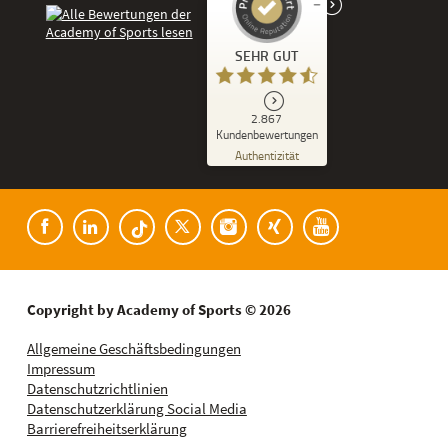
Kundenbewertungen und Erfahrungen zu
SEHR GUT
Academy of Sports
SEHR GUT
2.867
%
86
Kundenbewertungen
Empfehlungen auf
Authentizität
ProvenExpert.com
5,00
/
4,53
Kundenbewertungen der Academy of Spor
182
2.685
Bewertungen auf
8
Bewertungen von
ProvenExpert.com
anderen Quellen
Blick aufs ProvenExpert-Profil werfen
Copyright by Academy of Sports © 2026
08.08.2026
Allgemeine Geschäftsbedingungen
Impressum
Datenschutzrichtlinien
Datenschutzerklärung Social Media
Barrierefreiheitserklärung