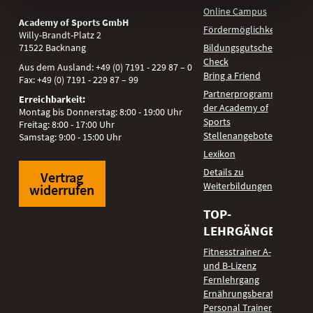
Online Campus
Academy of Sports GmbH
Fördermöglichkeiten
Willy-Brandt-Platz 2
71522
Backnang
Bildungsgutschein
Check
Aus dem Ausland:
+49 (0) 7191 - 229 87 – 0
Bring a Friend
Fax:
+49 (0) 7191 - 229 87 – 99
Partnerprogramm
Erreichbarkeit:
der Academy of
Montag bis Donnerstag: 8:00 - 19:00 Uhr
Sports
Freitag: 8:00 - 17:00 Uhr
Stellenangebote
Samstag: 9:00 - 15:00 Uhr
Lexikon
Details zu
Vertrag
Weiterbildungen
widerrufen
TOP-
LEHRGÄNGE
Fitnesstrainer A-
und B-Lizenz
Fernlehrgang
Ernährungsberater
Personal Trainer