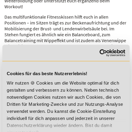
Weiterbildung oder unterstützt euch ergänzend beim
Workout!
Das multifunktionale Fitnesskissen hilft euch in allen
Positionen – im Sitzen trägt es zur Beckenaufrichtung und der
Mobilisierung der Brust- und Lendenwirbelsäule bei. Im
Stehen fungiert es ähnlich wie ein Balanceboard, zum
Balancetraining mit Wippeffekt und ist zudem als Venenwippe
mit Aktivierung der Fußreflexzonen nutzbar. Für effektives
Bauchmuskeltraining sorgen eine hohe Bewegungsamplitude
und die Aktivierung der Tiefenmuskulatur durch besondere
Instabilität.
Cookies für das beste Nutzererlebnis!
Schadstofffreier und rückenfreundlicher Helfer gefällig?
Sichert es euch als Teilnehmer der Academy of Sports mit
Wir nutzen 🍪 Cookies um die Website optimal für dich
einem Sonderrabatt von 40 %! Wie das geht, erfahrt ihr in
gestalten und verbessern zu können. Neben technisch
eurem Online Campus!
notwendigen Cookies nutzen wir auch Cookies, die von
Weitere Informationen findet ihr hier!
Dritten für Marketing-Zwecke und zur Nutzungs-Analyse
verwendet werden. Du kannst die Cookie-Einstellung
Nehmt (gerade) Haltung an und tut etwas für euren Rücken!
individuell für dich anpassen und jederzeit in unserer
Zurück
Datenschutzerklärung wieder ändern. Bist du damit