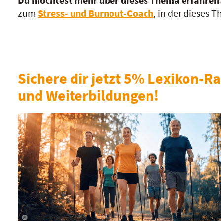
Du möchtest mehr über dieses Thema erfahren
zum
Stress- und Burnout-Coach
, in der dieses 
Sichere dir jetzt 5% Lexikon-Ra
und Weiterbildungen!