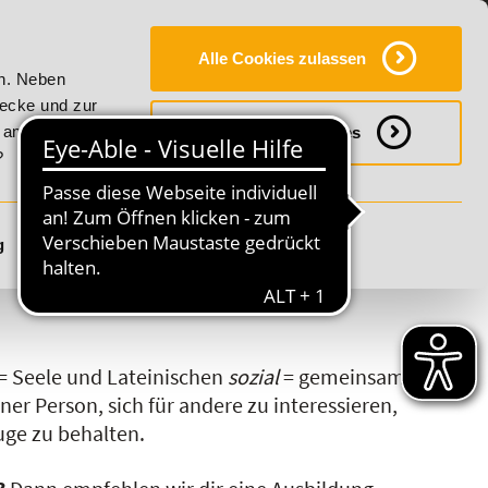
Y
SERVICE
KONTAKT
FAQ
ONLINE-CAMPUS
Alle Cookies zulassen
r Vitality!
20% Rabatt bis 17. August 2026 - Summer Vital
en. Neben
wecke und zur
h anpassen
Notwendige Cookies
?
g
Details anzeigen
S
T
U
V
W
X
Y
Z
= Seele und Lateinischen
sozial
= gemeinsam,
ner Person, sich für andere zu interessieren,
uge zu behalten.