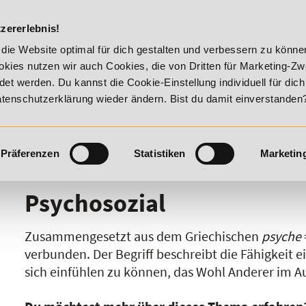
DIE ACADEM
zererlebnis!
 - Summer Vitality!
20% Rabatt bis 17. August 2026 - Summe
die Website optimal für dich gestalten und verbessern zu könn
kies nutzen wir auch Cookies, die von Dritten für Marketing-Z
t werden. Du kannst die Cookie-Einstellung individuell für dic
Datenschutzerklärung wieder ändern. Bist du damit einverstanden
Präferenzen
Statistiken
Marketin
I
J
K
L
M
N
O
P
Q
R
Psychosozial
Zusammengesetzt aus dem Griechischen
psyche
verbunden. Der Begriff beschreibt die Fähigkeit ei
sich einfühlen zu können, das Wohl Anderer im A