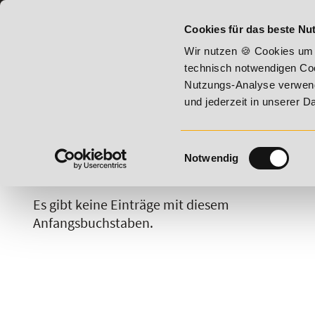
07191 - 22987 - 0
BILDUNGSHOTLINE:
Cookies für das beste Nut
st 2026 - Summer Vitality!
20% Rabatt bis 17. August 2026
Wir nutzen 🍪 Cookies um 
technisch notwendigen Coo
Nutzungs-Analyse verwende
und jederzeit in unserer 
Einwilligungsauswahl
Notwendig
A
B
C
D
E
F
G
H
Es gibt keine Einträge mit diesem
Anfangsbuchstaben.