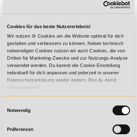
Resilienz
resistente Stärke
Cookies für das beste Nutzererlebnis!
Resistenz
Wir nutzen 🍪 Cookies um die Website optimal für dich
Resorption
gestalten und verbessern zu können. Neben technisch
Respiration
notwendigen Cookies nutzen wir auch Cookies, die von
Respiratorisch
Dritten für Marketing-Zwecke und zur Nutzungs-Analyse
Respiratorischer Quotient IRQ) und Kohlendioxidabgabe
verwendet werden. Du kannst die Cookie-Einstellung
individuell für dich anpassen und jederzeit in unserer
Responsequote
Datenschutzerklärung wieder ändern. Bist du damit
Ressource
einverstanden?
Ressourcen
Rest-Pause-Sätze
Einwilligungsauswahl
resümieren
Notwendig
Resynthese
Retenetion
Präferenzen