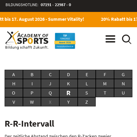
BILDUNGSHOTLINE:
07191 - 22987 - 0
 bis 17. August 2026 - Summer Vitality!
20% Rabatt bis 17
A
B
C
D
E
F
G
H
I
J
K
L
M
N
R
O
P
Q
S
T
U
V
W
X
Y
Z
R-R-Intervall
Der zeitliche Abstand zwischen den R-Zacken zweier