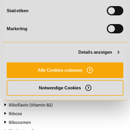
retikuläre Bindegewebe
Retinaculum
Statistiken
Retinopathie
Retraktion
Marketing
Retroversion
Rezeptoren
Details anzeigen
Rezidiv
Reziprok
rhetorische Figuren
Alle Cookies zulassen
rhetorische Frage
Rhinitis
Notwendige Cookies
Rhythmisierungsfähigkeit
Riboflavin (Vitamin B2)
Ribose
Ribosomen