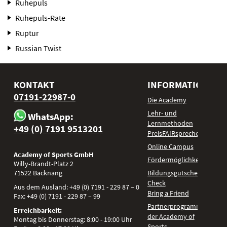
Ruhepuls
Ruhepuls-Rate
Ruptur
Russian Twist
KONTAKT
INFORMATIONEN
07191-22987-0
Die Academy
Lehr- und
WhatsApp:
Lernmethoden
+49 (0) 7191 9513201
PreisFAIRsprechen
Online Campus
Academy of Sports GmbH
Fördermöglichkeiten
Willy-Brandt-Platz 2
71522
Backnang
Bildungsgutschein
Check
Aus dem Ausland:
+49 (0) 7191 - 229 87 – 0
Bring a Friend
Fax:
+49 (0) 7191 - 229 87 – 99
Partnerprogramm
Erreichbarkeit:
der Academy of
Montag bis Donnerstag: 8:00 - 19:00 Uhr
Sports