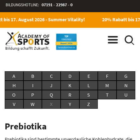
BILDUNGSHOTLINE:
07191 - 22987 - 0
 bis 17. August 2026 - Summer Vitality!
20% Rabatt bis 17
A
B
C
D
E
F
G
H
I
J
K
L
M
N
O
P
Q
R
S
T
U
V
W
X
Y
Z
Prebiotika
Prebiotika sind bestimmte unverdauliche Kohlenhydrate, die