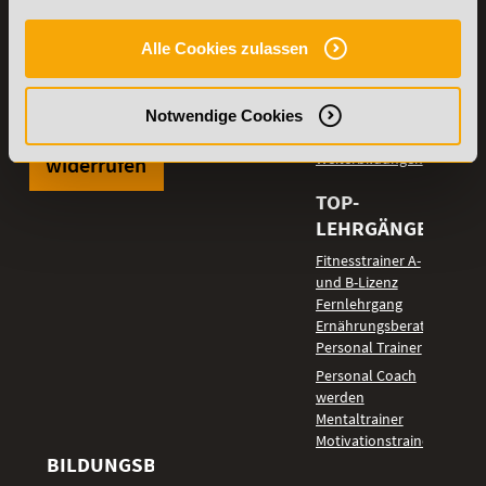
Partnerprogramm
Erreichbarkeit:
der Academy of
Montag bis Donnerstag: 8:00 - 19:00 Uhr
Alle Cookies zulassen
Sports
Freitag: 8:00 - 17:00 Uhr
Stellenangebote
Samstag: 9:00 - 15:00 Uhr
Lexikon
Notwendige Cookies
Details zu
Vertrag
Weiterbildungen
widerrufen
TOP-
LEHRGÄNGE
Fitnesstrainer A-
und B-Lizenz
Fernlehrgang
Ernährungsberater
Personal Trainer
Personal Coach
werden
Mentaltrainer
Motivationstrainer
BILDUNGSBEREICHE