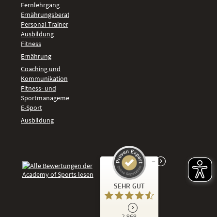
Fernlehrgang
Ernährungsberater
Personal Trainer
Ausbildung
Fitness
Ernährung
Coaching und
Kommunikation
Fitness- und
Sportmanagement
E-Sport
Ausbildung
Kundenbewertungen und Erfahrungen zu
SEHR GUT
Academy of Sports
SEHR GUT
2.868