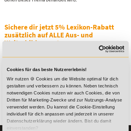
Sichere dir jetzt 5% Lexikon-Rabatt
zusätzlich auf ALLE Aus- und
Weiterbildungen!
Cookies für das beste Nutzererlebnis!
Wir nutzen 🍪 Cookies um die Website optimal für dich
gestalten und verbessern zu können. Neben technisch
*Der Rabattcode "NEUGIER5" ist mit weiteren Rabatten
kombinierbar. Wir informieren dich gern.
notwendigen Cookies nutzen wir auch Cookies, die von
Dritten für Marketing-Zwecke und zur Nutzungs-Analyse
verwendet werden. Du kannst die Cookie-Einstellung
individuell für dich anpassen und jederzeit in unserer
Es gibt keine Einträge mit diesem Anfangsbuchstaben.
Datenschutzerklärung wieder ändern. Bist du damit
einverstanden?