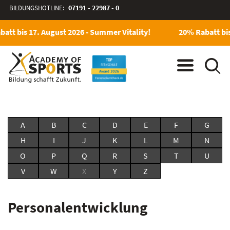
BILDUNGSHOTLINE:
07191 - 22987 - 0
att bis 17. August 2026 - Summer Vitality!
20% Rabatt bis
A
B
C
D
E
F
G
H
I
J
K
L
M
N
O
P
Q
R
S
T
U
V
W
X
Y
Z
Personalentwicklung