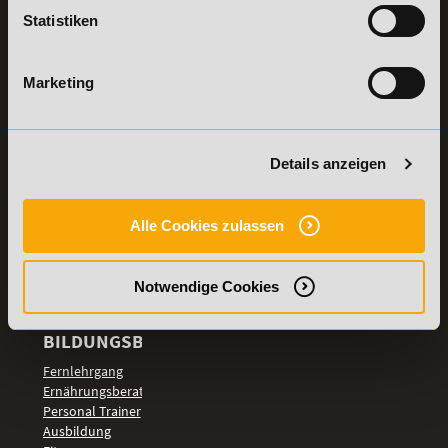
Lexikon
Statistiken
Details zu
Vertrag
Weiterbildungen
widerrufen
Marketing
TOP-
LEHRGÄNGE
Fitnesstrainer A-
Details anzeigen
und B-Lizenz
Fernlehrgang
Ernährungsberater
Alle Cookies zulassen
Personal Trainer
Personal Coach
werden
Notwendige Cookies
Mentaltrainer
Motivationstrainer
BILDUNGSBEREICHE
Fernlehrgang
Ernährungsberater
Personal Trainer
Ausbildung