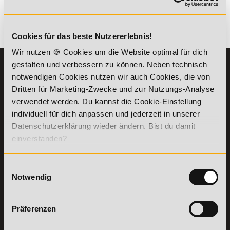
Es gibt keine Einträge mit diesem Anfangsbuchstaben.
Cookies für das beste Nutzererlebnis!
Wir nutzen 🍪 Cookies um die Website optimal für dich
gestalten und verbessern zu können. Neben technisch
KONTAKT
INFORMATIONEN
notwendigen Cookies nutzen wir auch Cookies, die von
07191-22987-0
Die Academy
Dritten für Marketing-Zwecke und zur Nutzungs-Analyse
Lehr- und
WhatsApp:
verwendet werden. Du kannst die Cookie-Einstellung
Lernmethoden
+49 (0) 7191 9513201
individuell für dich anpassen und jederzeit in unserer
PreisFAIRsprechen
Datenschutzerklärung wieder ändern. Bist du damit
Online Campus
einverstanden?
Academy of Sports GmbH
Fördermöglichkeiten
Willy-Brandt-Platz 2
71522
Backnang
Bildungsgutschein
Einwilligungsauswahl
Check
Aus dem Ausland:
+49 (0) 7191 - 229 87 – 0
Notwendig
Bring a Friend
Fax:
+49 (0) 7191 - 229 87 – 99
Partnerprogramm
Erreichbarkeit:
der Academy of
Montag bis Donnerstag: 8:00 - 19:00 Uhr
Präferenzen
Sports
Freitag: 8:00 - 17:00 Uhr
Stellenangebote
Samstag: 9:00 - 15:00 Uhr