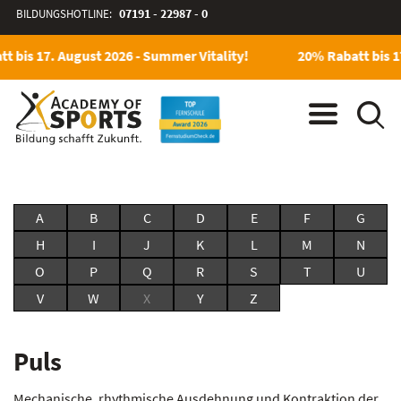
BILDUNGSHOTLINE:
07191 - 22987 - 0
t bis 17. August 2026 - Summer Vitality!
20% Rabatt bis 1
A
B
C
D
E
F
G
H
I
J
K
L
M
N
O
P
Q
R
S
T
U
V
W
X
Y
Z
Puls
Mechanische, rhythmische Ausdehnung und Kontraktion der