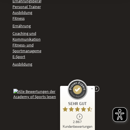
Ernährungsberater
Personal Trainer
Ausbildung
Fitness
Ernährung
Coaching und
Kommunikation
Fitness- und
Sportmanagement
E-Sport
Ausbildung
Kundenbewertungen und Erfahrungen zu
SEHR GUT
Academy of Sports
SEHR GUT
2.867
%
86
Kundenbewertungen