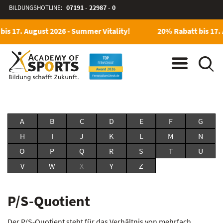
BILDUNGSHOTLINE:
07191 - 22987 - 0
is 17. August 2026 - Summer Vitality!
20% Rabatt bis 17. 
A
B
C
D
E
F
G
H
I
J
K
L
M
N
O
P
Q
R
S
T
U
V
W
X
Y
Z
P/S-Quotient
Der P/S-Quotient steht für das Verhältnis von mehrfach