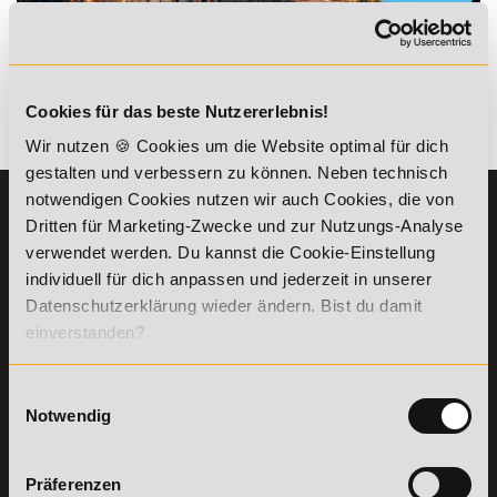
*Der Rabattcode "NEUGIER5" ist mit weiteren Rabatten
kombinierbar. Wir informieren dich gern.
Cookies für das beste Nutzererlebnis!
Es gibt keine Einträge mit diesem Anfangsbuchstaben.
Wir nutzen 🍪 Cookies um die Website optimal für dich
gestalten und verbessern zu können. Neben technisch
notwendigen Cookies nutzen wir auch Cookies, die von
KONTAKT
INFORMATIONEN
Dritten für Marketing-Zwecke und zur Nutzungs-Analyse
07191-22987-0
Die Academy
verwendet werden. Du kannst die Cookie-Einstellung
Lehr- und
individuell für dich anpassen und jederzeit in unserer
WhatsApp:
Lernmethoden
Datenschutzerklärung wieder ändern. Bist du damit
+49 (0) 7191 9513201
PreisFAIRsprechen
einverstanden?
Online Campus
Academy of Sports GmbH
Fördermöglichkeiten
Willy-Brandt-Platz 2
Einwilligungsauswahl
71522
Backnang
Bildungsgutschein
Notwendig
Check
Aus dem Ausland:
+49 (0) 7191 - 229 87 – 0
Bring a Friend
Fax:
+49 (0) 7191 - 229 87 – 99
Partnerprogramm
Präferenzen
Erreichbarkeit: