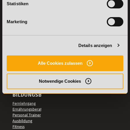
Statistiken
Details zu
Vertrag
Weiterbildungen
widerrufen
Marketing
TOP-
LEHRGÄNGE
Fitnesstrainer A-
Details anzeigen
und B-Lizenz
Fernlehrgang
Ernährungsberater
Alle Cookies zulassen
Personal Trainer
Personal Coach
werden
Notwendige Cookies
Mentaltrainer
Motivationstrainer
BILDUNGSBEREICHE
Fernlehrgang
Ernährungsberater
Personal Trainer
Ausbildung
Fitness