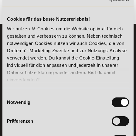
Es gibt keine Einträge mit diesem Anfangsbuchstaben.
Cookies für das beste Nutzererlebnis!
Wir nutzen 🍪 Cookies um die Website optimal für dich
KONTAKT
INFORMATIONEN
gestalten und verbessern zu können. Neben technisch
07191-22987-0
notwendigen Cookies nutzen wir auch Cookies, die von
Die Academy
Dritten für Marketing-Zwecke und zur Nutzungs-Analyse
Lehr- und
WhatsApp:
verwendet werden. Du kannst die Cookie-Einstellung
Lernmethoden
+49 (0) 7191 9513201
individuell für dich anpassen und jederzeit in unserer
PreisFAIRsprechen
Datenschutzerklärung wieder ändern. Bist du damit
Online Campus
Academy of Sports GmbH
einverstanden?
Fördermöglichkeiten
Willy-Brandt-Platz 2
71522
Backnang
Bildungsgutschein
Check
Einwilligungsauswahl
Aus dem Ausland:
+49 (0) 7191 - 229 87 – 0
Bring a Friend
Notwendig
Fax:
+49 (0) 7191 - 229 87 – 99
Partnerprogramm
Erreichbarkeit:
der Academy of
Montag bis Donnerstag: 8:00 - 19:00 Uhr
Präferenzen
Sports
Freitag: 8:00 - 17:00 Uhr
Stellenangebote
Samstag: 9:00 - 15:00 Uhr
Lexikon