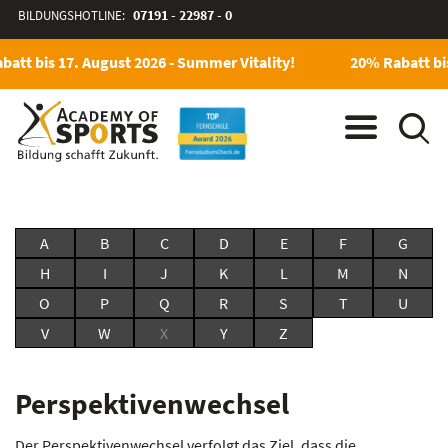
BILDUNGSHOTLINE:
07191 - 22987 - 0
att bis 17. August 2026 - Summer Vitality!
20% Rabatt bis
A
B
C
D
E
F
G
H
I
J
K
L
M
N
O
P
Q
R
S
T
U
V
W
X
Y
Z
Perspektivenwechsel
Der Perspektivenwechsel verfolgt das Ziel, dass die