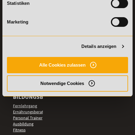
Statistiken
Details zu
Vertrag
Weiterbildungen
widerrufen
Marketing
TOP-
LEHRGÄNGE
Fitnesstrainer A-
und B-Lizenz
Details anzeigen
Fernlehrgang
Ernährungsberater
Personal Trainer
Alle Cookies zulassen
Personal Coach
werden
Notwendige Cookies
Mentaltrainer
Motivationstrainer
BILDUNGSBEREICHE
Fernlehrgang
Ernährungsberater
Personal Trainer
Ausbildung
Fitness