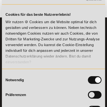
Es gibt keine Einträge mit diesem Anfangsbuchstaben.
Cookies für das beste Nutzererlebnis!
Wir nutzen 🍪 Cookies um die Website optimal für dich
KONTAKT
INFORMATIONEN
gestalten und verbessern zu können. Neben technisch
07191-22987-0
notwendigen Cookies nutzen wir auch Cookies, die von
Die Academy
Dritten für Marketing-Zwecke und zur Nutzungs-Analyse
Lehr- und
WhatsApp:
verwendet werden. Du kannst die Cookie-Einstellung
Lernmethoden
+49 (0) 7191 9513201
PreisFAIRsprechen
individuell für dich anpassen und jederzeit in unserer
Datenschutzerklärung wieder ändern. Bist du damit
Online Campus
Academy of Sports GmbH
einverstanden?
Fördermöglichkeiten
Willy-Brandt-Platz 2
71522
Backnang
Bildungsgutschein
Check
Einwilligungsauswahl
Aus dem Ausland:
+49 (0) 7191 - 229 87 – 0
Bring a Friend
Notwendig
Fax:
+49 (0) 7191 - 229 87 – 99
Partnerprogramm
Erreichbarkeit:
der Academy of
Montag bis Donnerstag: 8:00 - 19:00 Uhr
Sports
Präferenzen
Freitag: 8:00 - 17:00 Uhr
Stellenangebote
Samstag: 9:00 - 15:00 Uhr
Lexikon