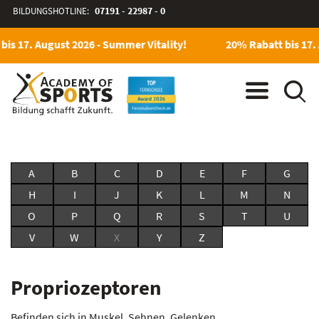
BILDUNGSHOTLINE:
07191 - 22987 - 0
bis 17. August 2026 - Summer Vitality!
20% Rabatt bis 17. 
A
B
C
D
E
F
G
H
I
J
K
L
M
N
O
P
Q
R
S
T
U
V
W
X
Y
Z
Propriozeptoren
Befinden sich in Muskel, Sehnen, Gelenken,