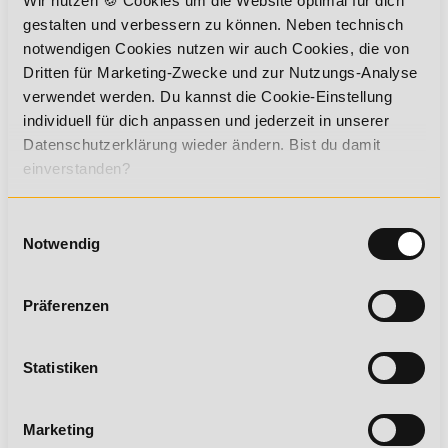
Wir nutzen 🍪 Cookies um die Website optimal für dich
Mikrozensus
gestalten und verbessern zu können. Neben technisch
notwendigen Cookies nutzen wir auch Cookies, die von
Mikrozyklus
Dritten für Marketing-Zwecke und zur Nutzungs-Analyse
Mikulicz-Linie
verwendet werden. Du kannst die Cookie-Einstellung
Milchprotein
individuell für dich anpassen und jederzeit in unserer
Milchsäure
Datenschutzerklärung wieder ändern. Bist du damit
einverstanden?
Mimik
Mindmapping
Einwilligungsauswahl
Mineralstoffe
Notwendig
Mineralstoffe - Bedeutung für Sportler
Mineralstoffversorgung
Präferenzen
Minimal- und Optimalprogramm im Ausdauertraining
Mirkonährstoffe
Statistiken
Mischinsulin
Mitarbeiterbindung
Marketing
Mitarbeiterevaluation