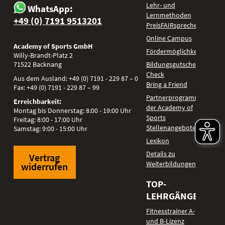
Lehr- und
WhatsApp:
Lernmethoden
+49 (0) 7191 9513201
PreisFAIRsprechen
Online Campus
Academy of Sports GmbH
Fördermöglichkeiten
Willy-Brandt-Platz 2
71522
Backnang
Bildungsgutschein
Check
Aus dem Ausland:
+49 (0) 7191 - 229 87 – 0
Bring a Friend
Fax:
+49 (0) 7191 - 229 87 – 99
Partnerprogramm
Erreichbarkeit:
der Academy of
Montag bis Donnerstag: 8:00 - 19:00 Uhr
Sports
Freitag: 8:00 - 17:00 Uhr
Stellenangebote
Samstag: 9:00 - 15:00 Uhr
Lexikon
Details zu
Vertrag
Weiterbildungen
widerrufen
TOP-
LEHRGÄNGE
Fitnesstrainer A-
und B-Lizenz