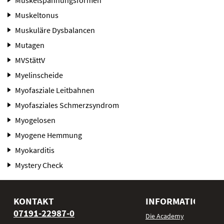
Muskelspannungsformen
Muskeltonus
Muskuläre Dysbalancen
Mutagen
MVStättV
Myelinscheide
Myofasziale Leitbahnen
Myofasziales Schmerzsyndrom
Myogelosen
Myogene Hemmung
Myokarditis
Mystery Check
KONTAKT
INFORMATIONEN
07191-22987-0
Die Academy