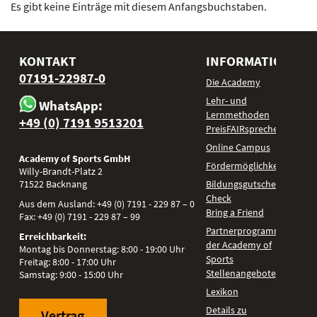
Es gibt keine Einträge mit diesem Anfangsbuchstaben.
KONTAKT
INFORMATIONEN
07191-22987-0
Die Academy
Lehr- und
WhatsApp:
Lernmethoden
+49 (0) 7191 9513201
PreisFAIRsprechen
Online Campus
Academy of Sports GmbH
Fördermöglichkeiten
Willy-Brandt-Platz 2
71522
Backnang
Bildungsgutschein
Check
Aus dem Ausland:
+49 (0) 7191 - 229 87 – 0
Bring a Friend
Fax:
+49 (0) 7191 - 229 87 – 99
Partnerprogramm
Erreichbarkeit:
der Academy of
Montag bis Donnerstag: 8:00 - 19:00 Uhr
Sports
Freitag: 8:00 - 17:00 Uhr
Stellenangebote
Samstag: 9:00 - 15:00 Uhr
Lexikon
Details zu
Vertrag