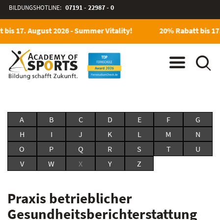
BILDUNGSHOTLINE:
07191 - 22987 - 0
bis 17. August 2026 - Summer Vitality!
20% Rabatt bis 17.
A
B
C
D
E
F
G
H
I
J
K
L
M
N
O
P
Q
R
S
T
U
V
W
X
Y
Z
Praxis betrieblicher
Gesundheitsberichterstattung