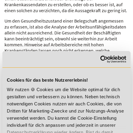
Krankenkassendaten zu erstellen, oder ob es besser ist, auf
einen solchen zu verzichten, da die Aussagekraft zu gering ist.
Um den Gesundheitszustand einer Belegschaft angemessen
zu erfassen, ist also die Analyse der Arbeitsunfähigkeitsdaten
allein nicht ausreichend. Die Gesundheit der Beschäftigten
kann beeinträchtigt sein, obwohl sie weiterhin zur Arbeit
kommen. Hinweise auf Arbeitsbereiche mit hohen
Krankenständen lassen noch nicht erkennen, welche
Belastungsfaktoren dafür ausschlaggebend sind.
Deshalb ist
es nützlich, möglichst viele Informationen
zusammenzuführen
:
Zahlen zu Fluktuation und Fehlzeiten
Cookies für das beste Nutzererlebnis!
Ergebnisse von Gefährdungsbeurteilungen
Wir nutzen 🍪 Cookies um die Website optimal für dich
Auflistung aller im Unternehmen eingesetzten
gestalten und verbessern zu können. Neben technisch
Gefahrstoffe
notwendigen Cookies nutzen wir auch Cookies, die von
vorhandene Messprotokolle (z. B. Lärm- und
Dritten für Marketing-Zwecke und zur Nutzungs-Analyse
Raumklimamessungen)
verwendet werden. Du kannst die Cookie-Einstellung
Ergebnisse betriebsärztlicher Untersuchungen
individuell für dich anpassen und jederzeit in unserer
Erkenntnisse aus Betriebsbegehungen und
Datenschutzerklärung wieder ändern. Bist du damit