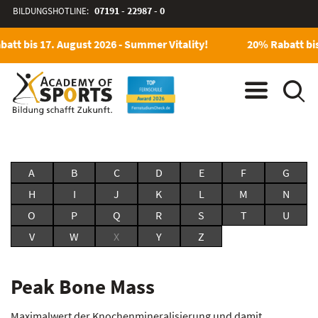
BILDUNGSHOTLINE:
07191 - 22987 - 0
att bis 17. August 2026 - Summer Vitality!
20% Rabatt bis
A
B
C
D
E
F
G
H
I
J
K
L
M
N
O
P
Q
R
S
T
U
V
W
X
Y
Z
Peak Bone Mass
Maximalwert der Knochenmineralisierung und damit