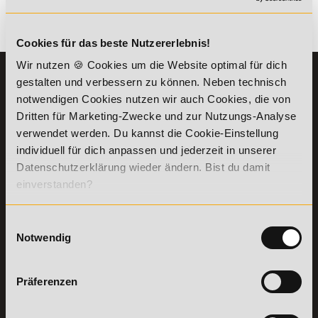
Es gibt keine Einträge mit diesem Anfangsbuchstaben.
Cookies für das beste Nutzererlebnis!
Wir nutzen 🍪 Cookies um die Website optimal für dich
KONTAKT
INFORMATIONEN
gestalten und verbessern zu können. Neben technisch
07191-22987-0
notwendigen Cookies nutzen wir auch Cookies, die von
Die Academy
Dritten für Marketing-Zwecke und zur Nutzungs-Analyse
Lehr- und
WhatsApp:
verwendet werden. Du kannst die Cookie-Einstellung
Lernmethoden
+49 (0) 7191 9513201
PreisFAIRsprechen
individuell für dich anpassen und jederzeit in unserer
Datenschutzerklärung wieder ändern. Bist du damit
Online Campus
Academy of Sports GmbH
einverstanden?
Fördermöglichkeiten
Willy-Brandt-Platz 2
71522
Backnang
Bildungsgutschein
Check
Einwilligungsauswahl
Aus dem Ausland:
+49 (0) 7191 - 229 87 – 0
Bring a Friend
Notwendig
Fax:
+49 (0) 7191 - 229 87 – 99
Partnerprogramm
Erreichbarkeit:
der Academy of
Montag bis Donnerstag: 8:00 - 19:00 Uhr
Sports
Präferenzen
Freitag: 8:00 - 17:00 Uhr
Stellenangebote
Samstag: 9:00 - 15:00 Uhr
Lexikon