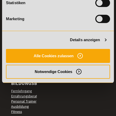
Statistiken
Details zu
Vertrag
Weiterbildungen
widerrufen
Marketing
TOP-
LEHRGÄNGE
Fitnesstrainer A-
und B-Lizenz
Details anzeigen
Fernlehrgang
Ernährungsberater
Personal Trainer
Alle Cookies zulassen
Personal Coach
werden
Notwendige Cookies
Mentaltrainer
Motivationstrainer
BILDUNGSBEREICHE
Fernlehrgang
Ernährungsberater
Personal Trainer
Ausbildung
Fitness