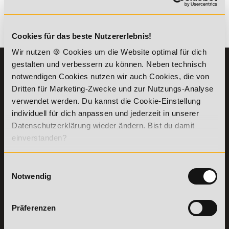
Es gibt keine Einträge mit diesem Anfangsbuchstaben.
Cookies für das beste Nutzererlebnis!
Wir nutzen 🍪 Cookies um die Website optimal für dich
gestalten und verbessern zu können. Neben technisch
KONTAKT
INFORMATIONEN
notwendigen Cookies nutzen wir auch Cookies, die von
07191-22987-0
Die Academy
Dritten für Marketing-Zwecke und zur Nutzungs-Analyse
Lehr- und
WhatsApp:
verwendet werden. Du kannst die Cookie-Einstellung
Lernmethoden
+49 (0) 7191 9513201
individuell für dich anpassen und jederzeit in unserer
PreisFAIRsprechen
Datenschutzerklärung wieder ändern. Bist du damit
Online Campus
einverstanden?
Academy of Sports GmbH
Fördermöglichkeiten
Willy-Brandt-Platz 2
71522
Backnang
Bildungsgutschein
Einwilligungsauswahl
Check
Aus dem Ausland:
+49 (0) 7191 - 229 87 – 0
Notwendig
Bring a Friend
Fax:
+49 (0) 7191 - 229 87 – 99
Partnerprogramm
Erreichbarkeit:
der Academy of
Montag bis Donnerstag: 8:00 - 19:00 Uhr
Präferenzen
Sports
Freitag: 8:00 - 17:00 Uhr
Stellenangebote
Samstag: 9:00 - 15:00 Uhr