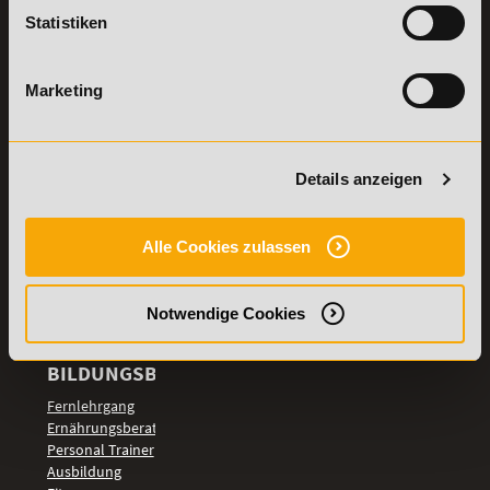
Lexikon
Statistiken
Details zu
Vertrag
Weiterbildungen
widerrufen
Marketing
TOP-
LEHRGÄNGE
Fitnesstrainer A-
Details anzeigen
und B-Lizenz
Fernlehrgang
Ernährungsberater
Alle Cookies zulassen
Personal Trainer
Personal Coach
werden
Notwendige Cookies
Mentaltrainer
Motivationstrainer
BILDUNGSBEREICHE
Fernlehrgang
Ernährungsberater
Personal Trainer
Ausbildung