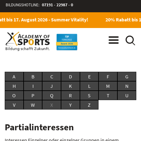
BILDUNGSHOTLINE:
07191 - 22987 - 0
t bis 17. August 2026 - Summer Vitality!
20% Rabatt bis 1
A
B
C
D
E
F
G
H
I
J
K
L
M
N
O
P
Q
R
S
T
U
V
W
X
Y
Z
Partialinteressen
Interessen Einzelner oder einzelner Gruppen in einem