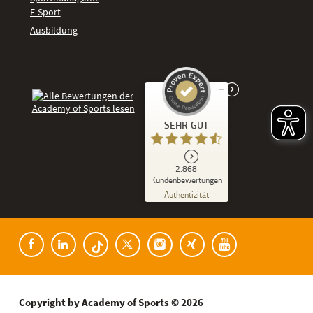
E-Sport
Ausbildung
Kundenbewertungen und Erfahrungen zu
SEHR GUT
Academy of Sports
SEHR GUT
2.868
%
86
Kundenbewertungen
Empfehlungen auf
Authentizität
ProvenExpert.com
5,00
/
4,53
Kundenbewertungen der Academy of Spor
182
2.686
Bewertungen auf
8
Bewertungen von
ProvenExpert.com
anderen Quellen
Blick aufs ProvenExpert-Profil werfen
Copyright by Academy of Sports © 2026