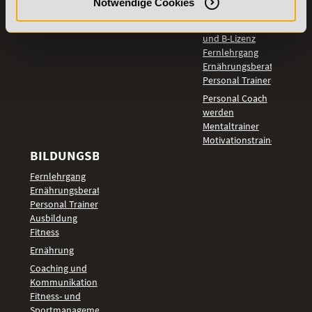
LEHRGÄNGE
Notwendige Cookies
Fitnesstrainer A-
und B-Lizenz
Fernlehrgang
Ernährungsberater
Personal Trainer
Personal Coach
werden
Mentaltrainer
Motivationstrainer
BILDUNGSBEREICHE
Fernlehrgang
Ernährungsberater
Personal Trainer
Ausbildung
Fitness
Ernährung
Coaching und
Kommunikation
Fitness- und
Sportmanagement