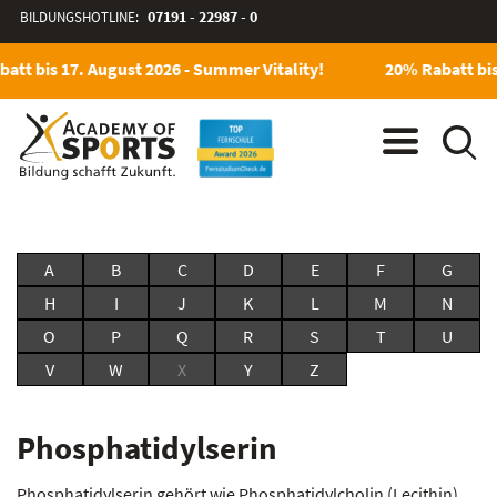
BILDUNGSHOTLINE:
07191 - 22987 - 0
att bis 17. August 2026 - Summer Vitality!
20% Rabatt bis
A
B
C
D
E
F
G
H
I
J
K
L
M
N
O
P
Q
R
S
T
U
V
W
X
Y
Z
Phosphatidylserin
Phosphatidylserin gehört wie Phosphatidylcholin (Lecithin)