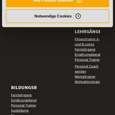
Alle Cookies zulassen
Lexikon
Details zu
Vertrag
Weiterbildungen
widerrufen
Notwendige Cookies
TOP-
LEHRGÄNGE
Fitnesstrainer A-
und B-Lizenz
Fernlehrgang
Ernährungsberater
Personal Trainer
Personal Coach
werden
Mentaltrainer
Motivationstrainer
BILDUNGSBEREICHE
Fernlehrgang
Ernährungsberater
Personal Trainer
Ausbildung