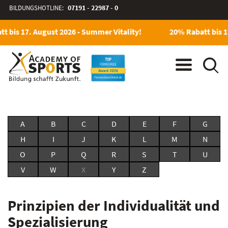
BILDUNGSHOTLINE:
07191 - 22987 - 0
t bis 17. August 2026 - Summer Vitality!
20% Rabatt bis 1
A
B
C
D
E
F
G
H
I
J
K
L
M
N
O
P
Q
R
S
T
U
V
W
X
Y
Z
Prinzipien der Individualität und
Spezialisierung