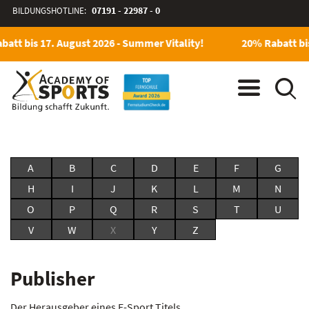
BILDUNGSHOTLINE:
07191 - 22987 - 0
att bis 17. August 2026 - Summer Vitality!
20% Rabatt bis
A
B
C
D
E
F
G
H
I
J
K
L
M
N
O
P
Q
R
S
T
U
V
W
X
Y
Z
Publisher
Der Herausgeber eines E-Sport Titels.