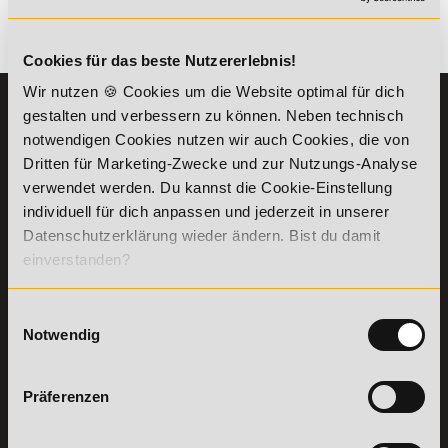
Es gibt keine Einträge mit diesem Anfangsbuchstaben.
Cookies für das beste Nutzererlebnis!
Wir nutzen 🍪 Cookies um die Website optimal für dich
KONTAKT
INFORMATIONEN
gestalten und verbessern zu können. Neben technisch
07191-22987-0
notwendigen Cookies nutzen wir auch Cookies, die von
Die Academy
Dritten für Marketing-Zwecke und zur Nutzungs-Analyse
Lehr- und
WhatsApp:
verwendet werden. Du kannst die Cookie-Einstellung
Lernmethoden
+49 (0) 7191 9513201
PreisFAIRsprechen
individuell für dich anpassen und jederzeit in unserer
Datenschutzerklärung wieder ändern. Bist du damit
Online Campus
Academy of Sports GmbH
einverstanden?
Fördermöglichkeiten
Willy-Brandt-Platz 2
71522
Backnang
Bildungsgutschein
Check
Einwilligungsauswahl
Aus dem Ausland:
+49 (0) 7191 - 229 87 – 0
Bring a Friend
Notwendig
Fax:
+49 (0) 7191 - 229 87 – 99
Partnerprogramm
Erreichbarkeit:
der Academy of
Montag bis Donnerstag: 8:00 - 19:00 Uhr
Sports
Präferenzen
Freitag: 8:00 - 17:00 Uhr
Stellenangebote
Samstag: 9:00 - 15:00 Uhr
Lexikon