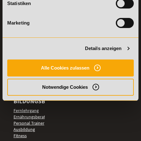
Statistiken
Details zu
Vertrag
Weiterbildungen
widerrufen
Marketing
TOP-
LEHRGÄNGE
Fitnesstrainer A-
und B-Lizenz
Details anzeigen
Fernlehrgang
Ernährungsberater
Personal Trainer
Alle Cookies zulassen
Personal Coach
werden
Notwendige Cookies
Mentaltrainer
Motivationstrainer
BILDUNGSBEREICHE
Fernlehrgang
Ernährungsberater
Personal Trainer
Ausbildung
Fitness