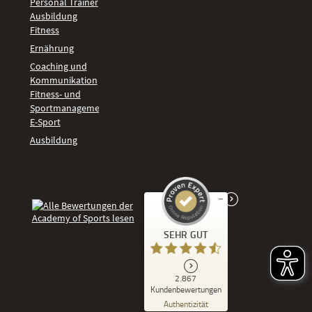
Personal Trainer
Ausbildung
Fitness
Ernährung
Coaching und
Kommunikation
Fitness- und
Sportmanagement
E-Sport
Ausbildung
Kundenbewertungen und Erfahrungen zu
SEHR GUT
Academy of Sports
SEHR GUT
2.867
%
86
Kundenbewertungen
Empfehlungen auf
Authentizität
ProvenExpert.com