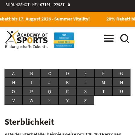
BILDUNGSHOTLINE:
07191 - 22987 - 0
batt bis 17. August 2026 - Summer Vitality!
20% Rabatt bi
A
B
C
D
E
F
G
H
I
J
K
L
M
N
O
P
Q
R
S
T
U
V
W
X
Y
Z
Sterblichkeit
Rate der Sterbefälle, beispielsweise pro 100.000 Personen