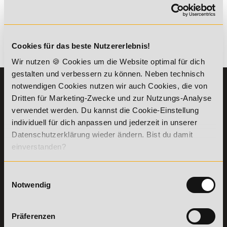
*Der Rabattcode "NEUGIER5" ist mit weiteren Rabatten
kombinierbar. Wir informieren dich gern.
Cookies für das beste Nutzererlebnis!
Es gibt keine Einträge mit diesem Anfangsbuchstaben.
Wir nutzen 🍪 Cookies um die Website optimal für dich
gestalten und verbessern zu können. Neben technisch
notwendigen Cookies nutzen wir auch Cookies, die von
KONTAKT
INFORMATIONEN
Dritten für Marketing-Zwecke und zur Nutzungs-Analyse
07191-22987-0
Die Academy
verwendet werden. Du kannst die Cookie-Einstellung
Lehr- und
WhatsApp:
individuell für dich anpassen und jederzeit in unserer
Lernmethoden
+49 (0) 7191 9513201
Datenschutzerklärung wieder ändern. Bist du damit
PreisFAIRsprechen
einverstanden?
Online Campus
Academy of Sports GmbH
Fördermöglichkeiten
Willy-Brandt-Platz 2
Einwilligungsauswahl
71522
Backnang
Bildungsgutschein
Notwendig
Check
Aus dem Ausland:
+49 (0) 7191 - 229 87 – 0
Bring a Friend
Fax:
+49 (0) 7191 - 229 87 – 99
Partnerprogramm
Erreichbarkeit:
Präferenzen
der Academy of
Montag bis Donnerstag: 8:00 - 19:00 Uhr