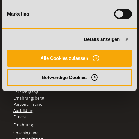
TOP-
Marketing
LEHRGÄNGE
Fitnesstrainer A-
und B-Lizenz
Fernlehrgang
Details anzeigen
Ernährungsberater
Personal Trainer
Personal Coach
Alle Cookies zulassen
werden
Mentaltrainer
Motivationstrainer
Notwendige Cookies
BILDUNGSBEREICHE
Fernlehrgang
Ernährungsberater
Personal Trainer
Ausbildung
Fitness
Ernährung
Coaching und