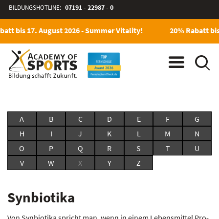
BILDUNGSHOTLINE:
07191 - 22987 - 0
att bis 17. August 2026 - Summer Vitality!
20% Rabatt bis
A
B
C
D
E
F
G
H
I
J
K
L
M
N
O
P
Q
R
S
T
U
V
W
X
Y
Z
Synbiotika
Von Synbiotika spricht man, wenn in einem Lebensmittel Pro-