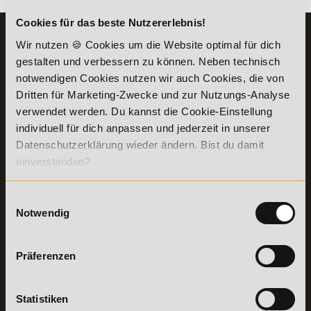
Cookies für das beste Nutzererlebnis!
KONTAKT
INFORMATIONEN
Wir nutzen 🍪 Cookies um die Website optimal für dich
07191-22987-0
gestalten und verbessern zu können. Neben technisch
Die Academy
notwendigen Cookies nutzen wir auch Cookies, die von
Lehr- und
WhatsApp:
Lernmethoden
Dritten für Marketing-Zwecke und zur Nutzungs-Analyse
+49 (0) 7191 9513201
PreisFAIRsprechen
verwendet werden. Du kannst die Cookie-Einstellung
Online Campus
individuell für dich anpassen und jederzeit in unserer
Academy of Sports GmbH
Fördermöglichkeiten
Datenschutzerklärung wieder ändern. Bist du damit
Willy-Brandt-Platz 2
einverstanden?
71522
Backnang
Bildungsgutschein
Check
Aus dem Ausland:
+49 (0) 7191 - 229 87 – 0
Bring a Friend
Fax:
+49 (0) 7191 - 229 87 – 99
Einwilligungsauswahl
Partnerprogramm
Notwendig
Erreichbarkeit:
der Academy of
Montag bis Donnerstag: 8:00 - 19:00 Uhr
Sports
Freitag: 8:00 - 17:00 Uhr
Stellenangebote
Samstag: 9:00 - 15:00 Uhr
Präferenzen
Lexikon
Details zu
Vertrag
Statistiken
Weiterbildungen
widerrufen