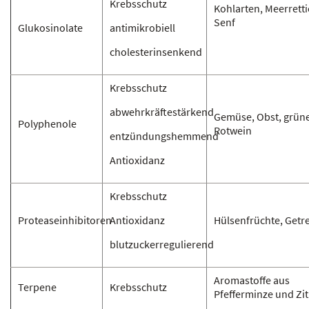
Krebsschutz
Kohlarten, Meerretti
Senf
Glukosinolate
antimikrobiell
cholesterinsenkend
Krebsschutz
abwehrkräftestärkend
Gemüse, Obst, grüne
Polyphenole
Rotwein
entzündungshemmend
Antioxidanz
Krebsschutz
Proteaseinhibitoren
Antioxidanz
Hülsenfrüchte, Getr
blutzuckerregulierend
Aromastoffe aus
Terpene
Krebsschutz
Pfefferminze und Zit