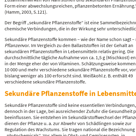
Form einer abwechslungsreichen, pflanzenbetonten Ernährung.
(Hamm, 2003, S.121).
Der Begriff „sekundäre Pflanzenstoffe“ ist eine Sammelbezeichn
chemische Verbindungen, die in der Wirkung sehr unterschiedlic
Sekundäre Pflanzenstoffe kommen – wie der Name schon sagt – 
Pflanzen
vor. Im Vergleich zu den Ballaststoffen ist der Gehalt an
sekundären Pflanzenstoffen in Lebensmitteln relativ gering. Die
durchschnittliche tägliche Aufnahme von ca. 1,5 g (Mischkost) en
in der Menge eher der von Vitaminen. Schätzungsweise kommen 
10 000 und mehr verschiedene sekundäre Pflanzenstoffe vor, vo
bislang weniger als 100 erforscht sind. Weißkohl z. B. enthält 49
verschiedene sekundäre Pflanzenstoffe.
Sekundäre Pflanzenstoffe in Lebensmitt
Sekundäre Pflanzenstoffe sind keine essentiellen Verbindungen,
dennoch in der Lage, bei ausreichender Zufuhr die Gesundheit p
beeinflussen. Sie entstehen im Sekundärstoffwechsel der Pflan
dienen der Pflanze u. a. zur Abwehr von Schädlingen sowie zur
Regulation des Wachstums. Sie tragen national die Bezeichnung
„phytochemicals“. Vor allem in Obst- und Gemüsesorten, in