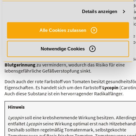
Herzinfarkt oder einem Schlaganfall geht meist eine schleichend
Verkalkung der Gefäße voraus, bedingt durch Cholesterin, das si
Details anzeigen
den Blutgefäßwänden ablagert. Die Ablagerung erfolgt erst, wen
erwähnten freien Radikale zuvor die Gefäßwände verändert (oxid
haben. Flavonoide unterbrechen diesen Vorgang, indem sie als
Alle Cookies zulassen
„Radikalfänger“ oder sogenannte Antioxidantien fungieren. Wie
enthält auch roter Traubensaft herz- und gefäßschützende Flav
Sie stammen vor allem aus den roten Schalen der Trauben.
Notwendige Cookies
Außerdem scheinen die sekundären Pflanzenstoffe im Traubensa
Blutgerinnung
zu vermindern, wodurch das Risiko für eine
lebensgefährliche Gefäßverstopfung sinkt.
Doch auch der rote Farbstoff von Tomaten besitzt gesundheitsfö
Eigenschaften. Es handelt sich um den Farbstoff
Lycopin
(Carotin
Auch diese Substanz ist ein hervorragender Radikalfänger.
Hinweis
Lycopin
soll eine krebshemmende Wirkung besitzen. Allerding
entfaltet
Lycopin
seine Wirkung optimal erst nach Hitzebehand
Deshalb sollten regelmäßig Tomatenmark, selbstgekochte
Tomatensauce auf Basis frischer Tomaten, Tomatensuppe sow