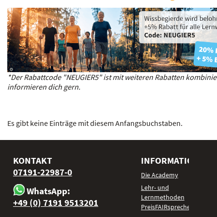
*Der Rabattcode "NEUGIER5" ist mit weiteren Rabatten kombinie
informieren dich gern.
Es gibt keine Einträge mit diesem Anfangsbuchstaben.
KONTAKT
INFORMATIONEN
07191-22987-0
Die Academy
Lehr- und
WhatsApp:
Lernmethoden
+49 (0) 7191 9513201
PreisFAIRsprechen