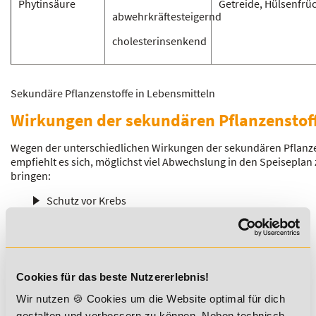
Phytinsäure
Getreide, Hülsenfrü
abwehrkräftesteigernd
cholesterinsenkend
Sekundäre Pflanzenstoffe in Lebensmitteln
Wirkungen der sekundären Pflanzenstof
Wegen der unterschiedlichen Wirkungen der sekundären Pflanz
empfiehlt es sich, möglichst viel Abwechslung in den Speiseplan
bringen:
Schutz vor Krebs
Schutz vor Herz-Kreislauf-Erkrankungen
Schutz vor mikrobiellen Infektionen
günstige Beeinflussung der Blutzuckerwerte
günstige Beeinflussung der Blutfettwerte
Cookies für das beste Nutzererlebnis!
Reduktion des Risikos von arteriosklerotischen
Wir nutzen 🍪 Cookies um die Website optimal für dich
Gefäßerkrankungen
gestalten und verbessern zu können. Neben technisch