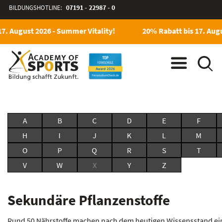
BILDUNGSHOTLINE:
07191 - 22987 - 0
7. August 2026 - Summer Vitality!
20% Rabatt bis 17. Augu
A
B
C
D
E
F
H
I
J
K
L
M
O
P
Q
R
S
T
V
W
X
Y
Z
Sekundäre Pflanzenstoffe
Rund 50 Nährstoffe machen nach dem heutigen Wissensstand ei