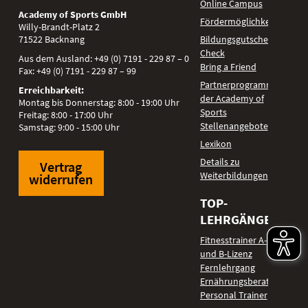
Online Campus
Academy of Sports GmbH
Fördermöglichkeiten
Willy-Brandt-Platz 2
71522
Backnang
Bildungsgutschein
Check
Aus dem Ausland:
+49 (0) 7191 - 229 87 – 0
Bring a Friend
Fax:
+49 (0) 7191 - 229 87 – 99
Partnerprogramm
Erreichbarkeit:
der Academy of
Montag bis Donnerstag: 8:00 - 19:00 Uhr
Sports
Freitag: 8:00 - 17:00 Uhr
Stellenangebote
Samstag: 9:00 - 15:00 Uhr
Lexikon
Details zu
Vertrag
Weiterbildungen
widerrufen
TOP-
LEHRGÄNGE
Fitnesstrainer A-
und B-Lizenz
Fernlehrgang
Ernährungsberater
Personal Trainer