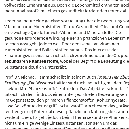
vollwertige Ernährung aus. Doch die Lebensmittel enthalten noc
mehr Inhaltsstoffe mit einem gesundheitsfördernden Potenzial.
Jeder hat heute eine gewisse Vorstellung über die Bedeutung vo
Vitaminen und Mineralstoffen für die Gesundheit. Obst und Gem
eine wichtige Quelle für viele Vitamine und Mineralstoffe. Die
gesundheitsfördernde Wirkung einer an pflanzlichen Lebensmit
reichen Kost geht jedoch weit über den Gehalt an Vitaminen,
Mineralstoffen und Ballaststoffen hinaus. Das Interesse der
Ernährungswissenschaft richtet sich zunehmend auf die Gruppe
sekundären Pflanzenstoffe
, wobei der Begriff die Bedeutung di
Substanzen deutlich untergräbt.
Prof. Dr. Michael Hamm schreibt in seinem Buch
Knaurs Handbuc
Ernährung
: „Die Wissenschaftler sind nicht so richtig mit dem Beg
‚‚sekundäre Pflanzenstoffe‘‘ zufrieden. Das Adjektiv ‚‚sekundär‘
tatsächlich den Eindruck einer untergeordneten Bedeutung verm
Im Gegensatz zu den primären Pflanzenstoffen (Kohlenhydrate, F
Eiweiße) könnte der Begriff ‚‚Schutzstoff‘‘ am ehesten das ‚‚präve
(vorbeugende) Potenzial dieser pflanzlichen Nahrungsbestandte
verdeutlichen. Es geht jedoch beim Thema sekundäre Pflanzenst
nicht um einige wenige Einzelsubstanzen, sondern um das
Zusammenwirken von Nährstoffen und sekundären Pflanzenstof