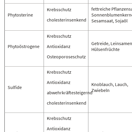
fettreiche Pflanzen
Krebsschutz
Phytosterine
Sonnenblumenkern
cholesterinsenkend
Sesamsaat, Sojaöl
Krebsschutz
Getreide, Leinsamen
Phytoöstrogene
Antioxidanz
Hülsenfrüchte
Osteoporoseschutz
Krebsschutz
Antioxidanz
Knoblauch, Lauch,
Sulfide
Zwiebeln
abwehrkräftesteigernd
cholesterinsenkend
Krebsschutz
Antioxidanz