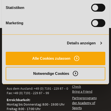
kombinierbar. Wir informieren dich gern.
Statistiken
Es gibt keine Einträge mit diesem Anfangsbuchstaben.
Marketing
KONTAKT
INFORMATIONEN
Details anzeigen
07191-22987-0
Die Academy
Lehr- und
WhatsApp:
Lernmethoden
Alle Cookies zulassen
+49 (0) 7191 9513201
PreisFAIRsprechen
Online Campus
Academy of Sports GmbH
Notwendige Cookies
Fördermöglichkeiten
Willy-Brandt-Platz 2
71522
Backnang
Bildungsgutschein
Check
Aus dem Ausland:
+49 (0) 7191 - 229 87 – 0
Bring a Friend
Fax:
+49 (0) 7191 - 229 87 – 99
Partnerprogramm
Erreichbarkeit:
der Academy of
Montag bis Donnerstag: 8:00 - 19:00 Uhr
Sports
Freitag: 8:00 - 17:00 Uhr