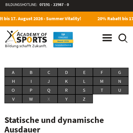
BILDUNGSHOTLINE:
07191 - 22987 - 0
 bis 17. August 2026 - Summer Vitality!
20% Rabatt bis 17
A
B
C
D
E
F
G
H
I
J
K
L
M
N
O
P
Q
R
S
T
U
V
W
X
Y
Z
Statische und dynamische
Ausdauer