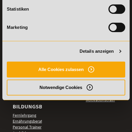
Stellenangebote
Samstag: 9:00 - 15:00 Uhr
Statistiken
Lexikon
Details zu
Vertrag
Weiterbildungen
widerrufen
Marketing
TOP-
LEHRGÄNGE
Fitnesstrainer A-
Details anzeigen
und B-Lizenz
Fernlehrgang
Ernährungsberater
Alle Cookies zulassen
Personal Trainer
Personal Coach
Notwendige Cookies
werden
Mentaltrainer
Motivationstrainer
BILDUNGSBEREICHE
Fernlehrgang
Ernährungsberater
Personal Trainer