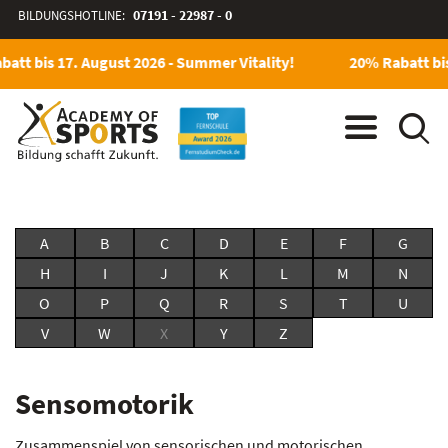
BILDUNGSHOTLINE:
07191 - 22987 - 0
att bis 17. August 2026 - Summer Vitality!
20% Rabatt bis
A
B
C
D
E
F
G
H
I
J
K
L
M
N
O
P
Q
R
S
T
U
V
W
X
Y
Z
Sensomotorik
Zusammenspiel von sensorischen und motorischen