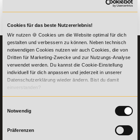
kombinierbar. Wir informieren dich gern.
Es gibt keine Einträge mit diesem Anfangsbuchstaben.
Cookies für das beste Nutzererlebnis!
Wir nutzen 🍪 Cookies um die Website optimal für dich
gestalten und verbessern zu können. Neben technisch
KONTAKT
INFORMATIONEN
notwendigen Cookies nutzen wir auch Cookies, die von
07191-22987-0
Dritten für Marketing-Zwecke und zur Nutzungs-Analyse
Die Academy
verwendet werden. Du kannst die Cookie-Einstellung
Lehr- und
WhatsApp:
Lernmethoden
individuell für dich anpassen und jederzeit in unserer
+49 (0) 7191 9513201
PreisFAIRsprechen
Datenschutzerklärung wieder ändern. Bist du damit
Online Campus
einverstanden?
Academy of Sports GmbH
Fördermöglichkeiten
Willy-Brandt-Platz 2
71522
Backnang
Bildungsgutschein
Einwilligungsauswahl
Check
Notwendig
Aus dem Ausland:
+49 (0) 7191 - 229 87 – 0
Bring a Friend
Fax:
+49 (0) 7191 - 229 87 – 99
Partnerprogramm
Erreichbarkeit:
der Academy of
Präferenzen
Montag bis Donnerstag: 8:00 - 19:00 Uhr
Sports
Freitag: 8:00 - 17:00 Uhr