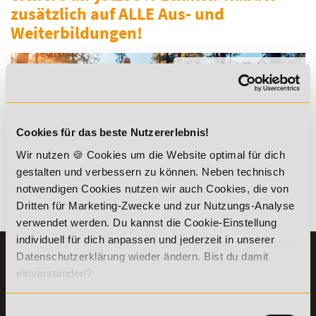
zusätzlich auf ALLE Aus- und
Weiterbildungen!
Cookies für das beste Nutzererlebnis!
*Der Rabattcode "NEUGIER5" ist mit weiteren Rabatten
kombinierbar. Wir informieren dich gern.
Wir nutzen 🍪 Cookies um die Website optimal für dich
gestalten und verbessern zu können. Neben technisch
notwendigen Cookies nutzen wir auch Cookies, die von
Dritten für Marketing-Zwecke und zur Nutzungs-Analyse
Es gibt keine Einträge mit diesem Anfangsbuchstaben.
verwendet werden. Du kannst die Cookie-Einstellung
individuell für dich anpassen und jederzeit in unserer
Datenschutzerklärung wieder ändern. Bist du damit
KONTAKT
INFORMATIONEN
einverstanden?
07191-22987-0
Die Academy
Lehr- und
WhatsApp:
Einwilligungsauswahl
Lernmethoden