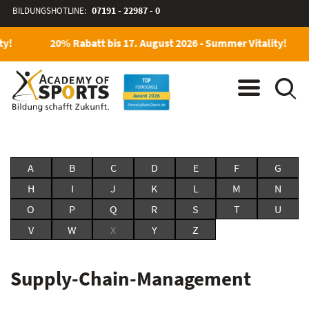
BILDUNGSHOTLINE:
07191 - 22987 - 0
ty!
20% Rabatt bis 17. August 2026 - Summer Vitality!
A
B
C
D
E
F
G
H
I
J
K
L
M
N
O
P
Q
R
S
T
U
V
W
X
Y
Z
Supply-Chain-Management