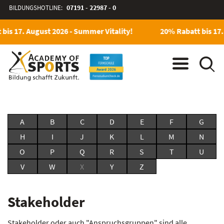
BILDUNGSHOTLINE:
07191 - 22987 - 0
bis 17. August 2026 - Summer Vitality!
20% Rabatt bis 17.
A
B
C
D
E
F
G
H
I
J
K
L
M
N
O
P
Q
R
S
T
U
V
W
X
Y
Z
Stakeholder
Stakeholder oder auch "Anspruchsgruppen" sind alle