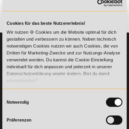
kombinierbar. Wir informieren dich gern.
Es gibt keine Einträge mit diesem Anfangsbuchstaben.
Cookies für das beste Nutzererlebnis!
Wir nutzen 🍪 Cookies um die Website optimal für dich
gestalten und verbessern zu können. Neben technisch
KONTAKT
INFORMATIONEN
notwendigen Cookies nutzen wir auch Cookies, die von
07191-22987-0
Dritten für Marketing-Zwecke und zur Nutzungs-Analyse
Die Academy
verwendet werden. Du kannst die Cookie-Einstellung
Lehr- und
WhatsApp:
Lernmethoden
individuell für dich anpassen und jederzeit in unserer
+49 (0) 7191 9513201
PreisFAIRsprechen
Datenschutzerklärung wieder ändern. Bist du damit
Online Campus
einverstanden?
Academy of Sports GmbH
Fördermöglichkeiten
Willy-Brandt-Platz 2
71522
Backnang
Bildungsgutschein
Einwilligungsauswahl
Check
Notwendig
Aus dem Ausland:
+49 (0) 7191 - 229 87 – 0
Bring a Friend
Fax:
+49 (0) 7191 - 229 87 – 99
Partnerprogramm
Erreichbarkeit:
der Academy of
Präferenzen
Montag bis Donnerstag: 8:00 - 19:00 Uhr
Sports
Freitag: 8:00 - 17:00 Uhr