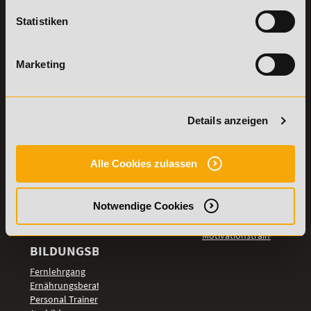
Stellenangebote
Samstag: 9:00 - 15:00 Uhr
Statistiken
Lexikon
Details zu
Vertrag
Weiterbildungen
widerrufen
Marketing
TOP-
LEHRGÄNGE
Fitnesstrainer A-
Details anzeigen
und B-Lizenz
Fernlehrgang
Ernährungsberater
Alle Cookies zulassen
Personal Trainer
Personal Coach
Notwendige Cookies
werden
Mentaltrainer
Motivationstrainer
BILDUNGSBEREICHE
Fernlehrgang
Ernährungsberater
Personal Trainer