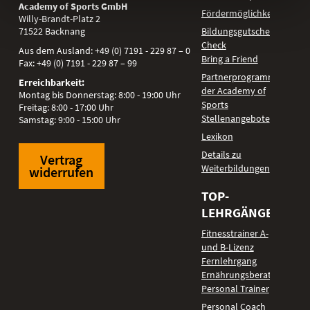
Academy of Sports GmbH
Fördermöglichkeiten
Willy-Brandt-Platz 2
71522
Backnang
Bildungsgutschein
Check
Aus dem Ausland:
+49 (0) 7191 - 229 87 – 0
Bring a Friend
Fax:
+49 (0) 7191 - 229 87 – 99
Partnerprogramm
Erreichbarkeit:
der Academy of
Montag bis Donnerstag: 8:00 - 19:00 Uhr
Sports
Freitag: 8:00 - 17:00 Uhr
Stellenangebote
Samstag: 9:00 - 15:00 Uhr
Lexikon
Details zu
Vertrag
Weiterbildungen
widerrufen
TOP-
LEHRGÄNGE
Fitnesstrainer A-
und B-Lizenz
Fernlehrgang
Ernährungsberater
Personal Trainer
Personal Coach