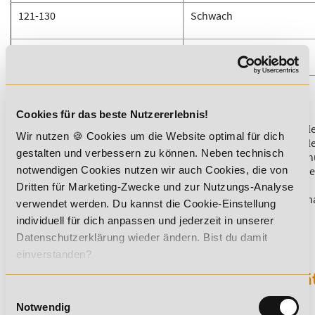
121-130
Schwach
> 135
Sehr schwach
Einstufung Harvard Step-Test
Cookies für das beste Nutzererlebnis!
Du möchtest mehr über dieses Thema erfahren?
Dann empfehlen
Wir nutzen 🍪 Cookies um die Website optimal für dich
die Ausbildung "
Cardio Trainer
", in der die Themen konditionell
gestalten und verbessern zu können. Neben technisch
Fähigkeit Ausdauer, Prinzipien der Trainingslehre, Trainingspla
Ausdauersport, Trainingssteuerung, Ausdauertraining, Cardioge
notwendigen Cookies nutzen wir auch Cookies, die von
Fitnessstudio, Leistungstests im Freizeit- und Fitnesssport
Dritten für Marketing-Zwecke und zur Nutzungs-Analyse
und Besonderheiten von Ausdauertraining im Fitnessstudio beh
verwendet werden. Du kannst die Cookie-Einstellung
werden.
individuell für dich anpassen und jederzeit in unserer
Datenschutzerklärung wieder ändern. Bist du damit
einverstanden?
Sichere dir jetzt 5% Lexikon-Rabatt zusä
Einwilligungsauswahl
auf ALLE Aus- und Weiterbildungen!
Notwendig