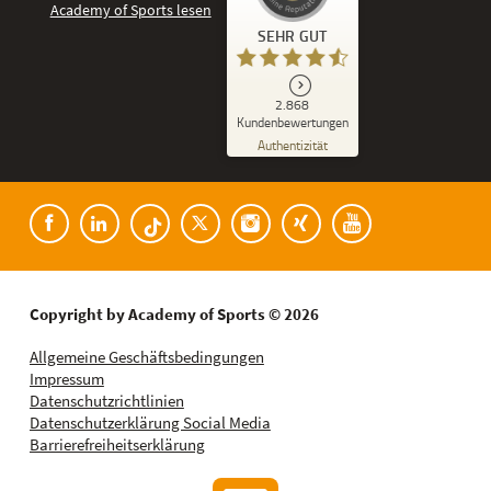
Kundenbewertungen und Erfahrungen zu
SEHR GUT
Academy of Sports
SEHR GUT
2.868
%
86
Kundenbewertungen
Empfehlungen auf
Authentizität
ProvenExpert.com
5,00
/
4,53
Kundenbewertungen der Academy of Spor
182
2.686
Bewertungen auf
8
Bewertungen von
ProvenExpert.com
anderen Quellen
Blick aufs ProvenExpert-Profil werfen
Copyright by Academy of Sports © 2026
06.08.2026
Allgemeine Geschäftsbedingungen
Impressum
Datenschutzrichtlinien
Datenschutzerklärung Social Media
Barrierefreiheitserklärung