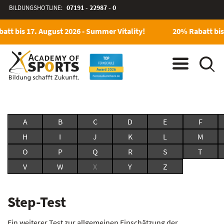
BILDUNGSHOTLINE:
07191 - 22987 - 0
att bis 17. August 2026 - Summer Vitality!
20% Rabatt bis 
A
B
C
D
E
F
H
I
J
K
L
M
O
P
Q
R
S
T
V
W
X
Y
Z
Step-Test
Ein weiterer Test zur allgemeinen Einschätzung der