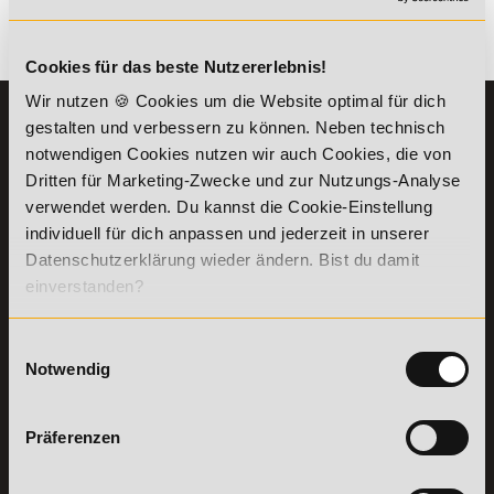
Es gibt keine Einträge mit diesem Anfangsbuchstaben.
Cookies für das beste Nutzererlebnis!
Wir nutzen 🍪 Cookies um die Website optimal für dich
KONTAKT
INFORMATIONEN
gestalten und verbessern zu können. Neben technisch
07191-22987-0
notwendigen Cookies nutzen wir auch Cookies, die von
Die Academy
Dritten für Marketing-Zwecke und zur Nutzungs-Analyse
Lehr- und
WhatsApp:
verwendet werden. Du kannst die Cookie-Einstellung
Lernmethoden
+49 (0) 7191 9513201
PreisFAIRsprechen
individuell für dich anpassen und jederzeit in unserer
Datenschutzerklärung wieder ändern. Bist du damit
Online Campus
Academy of Sports GmbH
einverstanden?
Fördermöglichkeiten
Willy-Brandt-Platz 2
71522
Backnang
Bildungsgutschein
Check
Einwilligungsauswahl
Aus dem Ausland:
+49 (0) 7191 - 229 87 – 0
Bring a Friend
Notwendig
Fax:
+49 (0) 7191 - 229 87 – 99
Partnerprogramm
Erreichbarkeit:
der Academy of
Montag bis Donnerstag: 8:00 - 19:00 Uhr
Sports
Präferenzen
Freitag: 8:00 - 17:00 Uhr
Stellenangebote
Samstag: 9:00 - 15:00 Uhr
Lexikon