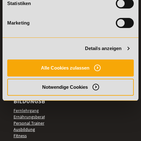
Statistiken
Details zu
Vertrag
Weiterbildungen
widerrufen
Marketing
TOP-
LEHRGÄNGE
Fitnesstrainer A-
und B-Lizenz
Details anzeigen
Fernlehrgang
Ernährungsberater
Personal Trainer
Alle Cookies zulassen
Personal Coach
werden
Notwendige Cookies
Mentaltrainer
Motivationstrainer
BILDUNGSBEREICHE
Fernlehrgang
Ernährungsberater
Personal Trainer
Ausbildung
Fitness