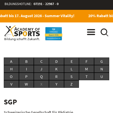
BILDUNGSHOTLINE:
07191 - 22987 - 0
att bis 17. August 2026 - Summer Vitality!
20% Rabatt bis
A
B
C
D
E
F
G
H
I
J
K
L
M
N
O
P
Q
R
S
T
U
V
W
X
Y
Z
SGP
Schweizerische Gesellschaft für Pädiatrie