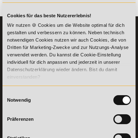
Es gibt keine Einträge mit diesem Anfangsbuchstaben.
Cookies für das beste Nutzererlebnis!
Wir nutzen 🍪 Cookies um die Website optimal für dich
KONTAKT
INFORMATIONEN
gestalten und verbessern zu können. Neben technisch
07191-22987-0
Die Academy
notwendigen Cookies nutzen wir auch Cookies, die von
Lehr- und
Dritten für Marketing-Zwecke und zur Nutzungs-Analyse
WhatsApp:
Lernmethoden
verwendet werden. Du kannst die Cookie-Einstellung
+49 (0) 7191 9513201
PreisFAIRsprechen
individuell für dich anpassen und jederzeit in unserer
Online Campus
Datenschutzerklärung wieder ändern. Bist du damit
Academy of Sports GmbH
Fördermöglichkeiten
einverstanden?
Willy-Brandt-Platz 2
71522
Backnang
Bildungsgutschein
Check
Aus dem Ausland:
+49 (0) 7191 - 229 87 – 0
Einwilligungsauswahl
Bring a Friend
Fax:
+49 (0) 7191 - 229 87 – 99
Notwendig
Partnerprogramm
Erreichbarkeit:
der Academy of
Montag bis Donnerstag: 8:00 - 19:00 Uhr
Sports
Freitag: 8:00 - 17:00 Uhr
Präferenzen
Stellenangebote
Samstag: 9:00 - 15:00 Uhr
Lexikon
Details zu