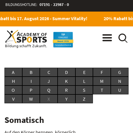
BILDUNGSHOTLINE:
07191 - 22987 - 0
att bis 17. August 2026 - Summer Vitality!
20% Rabatt bis
A
B
C
D
E
F
G
H
I
J
K
L
M
N
O
P
Q
R
S
T
U
V
W
X
Y
Z
Somatisch
Auf den Körper bezogen, körperlich.