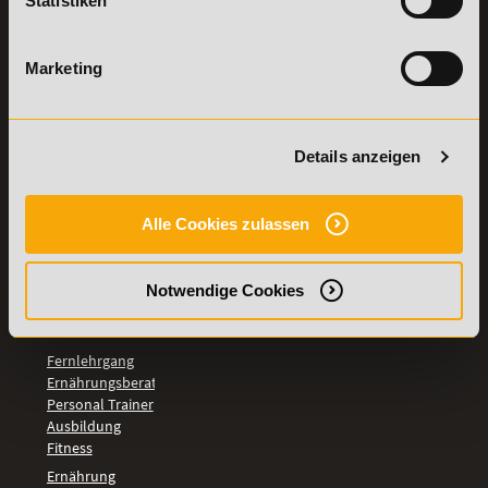
Statistiken
Vertrag
Weiterbildungen
widerrufen
TOP-
Marketing
LEHRGÄNGE
Fitnesstrainer A-
und B-Lizenz
Details anzeigen
Fernlehrgang
Ernährungsberater
Personal Trainer
Alle Cookies zulassen
Personal Coach
werden
Mentaltrainer
Notwendige Cookies
Motivationstrainer
BILDUNGSBEREICHE
Fernlehrgang
Ernährungsberater
Personal Trainer
Ausbildung
Fitness
Ernährung