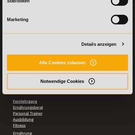
Statistiken
Details zu
Vertrag
Weiterbildungen
widerrufen
TOP-
Marketing
LEHRGÄNGE
Fitnesstrainer A-
und B-Lizenz
Details anzeigen
Fernlehrgang
Ernährungsberater
Personal Trainer
Alle Cookies zulassen
Personal Coach
werden
Mentaltrainer
Notwendige Cookies
Motivationstrainer
BILDUNGSBEREICHE
Fernlehrgang
Ernährungsberater
Personal Trainer
Ausbildung
Fitness
Ernährung