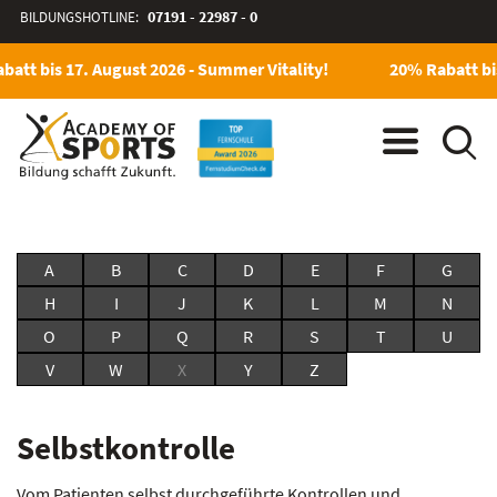
BILDUNGSHOTLINE:
07191 - 22987 - 0
att bis 17. August 2026 - Summer Vitality!
20% Rabatt bis
A
B
C
D
E
F
G
H
I
J
K
L
M
N
O
P
Q
R
S
T
U
V
W
X
Y
Z
Selbstkontrolle
Vom Patienten selbst durchgeführte Kontrollen und