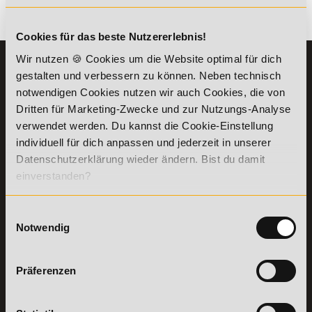
Es gibt keine Einträge mit diesem Anfangsbuchstaben.
Cookies für das beste Nutzererlebnis!
Wir nutzen 🍪 Cookies um die Website optimal für dich
KONTAKT
INFORMATIONEN
gestalten und verbessern zu können. Neben technisch
07191-22987-0
Die Academy
notwendigen Cookies nutzen wir auch Cookies, die von
Lehr- und
Dritten für Marketing-Zwecke und zur Nutzungs-Analyse
WhatsApp:
Lernmethoden
verwendet werden. Du kannst die Cookie-Einstellung
+49 (0) 7191 9513201
PreisFAIRsprechen
individuell für dich anpassen und jederzeit in unserer
Online Campus
Datenschutzerklärung wieder ändern. Bist du damit
Academy of Sports GmbH
Fördermöglichkeiten
einverstanden?
Willy-Brandt-Platz 2
71522
Backnang
Bildungsgutschein
Check
Aus dem Ausland:
+49 (0) 7191 - 229 87 – 0
Einwilligungsauswahl
Bring a Friend
Fax:
+49 (0) 7191 - 229 87 – 99
Notwendig
Partnerprogramm
Erreichbarkeit:
der Academy of
Montag bis Donnerstag: 8:00 - 19:00 Uhr
Sports
Freitag: 8:00 - 17:00 Uhr
Präferenzen
Stellenangebote
Samstag: 9:00 - 15:00 Uhr
Lexikon