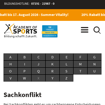
BILDUNGSHOTLINE:
07191 - 22987 - 0
att bis 17. August 2026 - Summer Vitality!
20% Rabatt bis
A
B
C
D
E
F
G
H
I
J
K
L
M
N
O
P
Q
R
S
T
U
V
W
X
Y
Z
Sachkonflikt
Bei Sachkonflikten geht es um sachbezogene Entscheidungen.