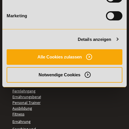
Weiterbildungen
widerrufen
TOP-
Marketing
LEHRGÄNGE
Fitnesstrainer A-
und B-Lizenz
Details anzeigen
Fernlehrgang
Ernährungsberater
Personal Trainer
Alle Cookies zulassen
Personal Coach
werden
Mentaltrainer
Notwendige Cookies
Motivationstrainer
BILDUNGSBEREICHE
Fernlehrgang
Ernährungsberater
Personal Trainer
Ausbildung
Fitness
Ernährung