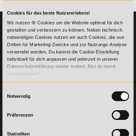
Es gibt keine Einträge mit diesem Anfangsbuchstaben.
Cookies für das beste Nutzererlebnis!
Wir nutzen 🍪 Cookies um die Website optimal für dich
KONTAKT
INFORMATIONEN
gestalten und verbessern zu können. Neben technisch
07191-22987-0
Die Academy
notwendigen Cookies nutzen wir auch Cookies, die von
Lehr- und
WhatsApp:
Dritten für Marketing-Zwecke und zur Nutzungs-Analyse
Lernmethoden
+49 (0) 7191 9513201
verwendet werden. Du kannst die Cookie-Einstellung
PreisFAIRsprechen
individuell für dich anpassen und jederzeit in unserer
Online Campus
Academy of Sports GmbH
Datenschutzerklärung wieder ändern. Bist du damit
Fördermöglichkeiten
Willy-Brandt-Platz 2
einverstanden?
71522
Backnang
Bildungsgutschein
Check
Aus dem Ausland:
+49 (0) 7191 - 229 87 – 0
Bring a Friend
Einwilligungsauswahl
Fax:
+49 (0) 7191 - 229 87 – 99
Notwendig
Partnerprogramm
Erreichbarkeit:
der Academy of
Montag bis Donnerstag: 8:00 - 19:00 Uhr
Sports
Freitag: 8:00 - 17:00 Uhr
Präferenzen
Stellenangebote
Samstag: 9:00 - 15:00 Uhr
Lexikon
Details zu
Vertrag
Statistiken