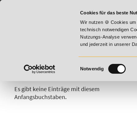
07191 - 22987 - 0
BILDUNGSHOTLINE:
Cookies für das beste Nut
26 - Summer Vitality!
20% Rabatt bis 17. August 2026 - Su
Wir nutzen 🍪 Cookies um 
technisch notwendigen Coo
Nutzungs-Analyse verwende
und jederzeit in unserer 
Einwilligungsauswahl
Notwendig
A
B
C
D
E
F
G
H
Es gibt keine Einträge mit diesem
Anfangsbuchstaben.