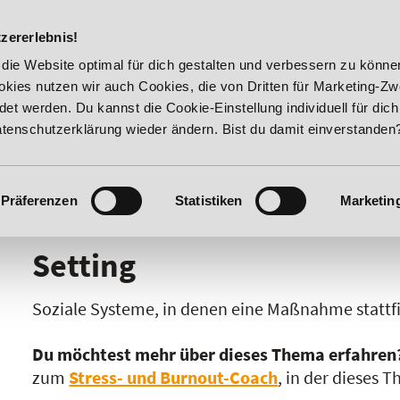
DIE ACADEM
zererlebnis!
mmer Vitality!
20% Rabatt bis 17. August 2026 - Summer Vit
die Website optimal für dich gestalten und verbessern zu könn
kies nutzen wir auch Cookies, die von Dritten für Marketing-Z
t werden. Du kannst die Cookie-Einstellung individuell für dic
Datenschutzerklärung wieder ändern. Bist du damit einverstanden
Präferenzen
Statistiken
Marketin
I
J
K
L
M
N
O
P
Q
R
Setting
Soziale Systeme, in denen eine Maßnahme stattfi
Du möchtest mehr über dieses Thema erfahren
zum
Stress- und Burnout-Coach
, in der dieses 