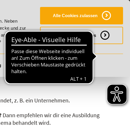
Y
SERVICE
KONTAKT
FAQ
ONLINE-CAMPUS
Alle Cookies zulassen
ality!
20% Rabatt bis 17. August 2026 - Summer Vitality!
en. Neben
wecke und zur
h anpassen
Notwendige Cookies
?
g
Details anzeigen
S
T
U
V
W
X
Y
Z
ndet, z. B. ein Unternehmen.
?
Dann empfehlen wir dir eine Ausbildung
Thema behandelt wird.