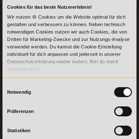
Cookies für das beste Nutzererlebnis!
KONTAKT
INFORMATIONEN
Wir nutzen 🍪 Cookies um die Website optimal für dich
07191-22987-0
Die Academy
gestalten und verbessern zu können. Neben technisch
Lehr- und
WhatsApp:
notwendigen Cookies nutzen wir auch Cookies, die von
Lernmethoden
+49 (0) 7191 9513201
Dritten für Marketing-Zwecke und zur Nutzungs-Analyse
PreisFAIRsprechen
verwendet werden. Du kannst die Cookie-Einstellung
Online Campus
individuell für dich anpassen und jederzeit in unserer
Academy of Sports GmbH
Fördermöglichkeiten
Willy-Brandt-Platz 2
Datenschutzerklärung wieder ändern. Bist du damit
71522
Backnang
Bildungsgutschein
einverstanden?
Check
Aus dem Ausland:
+49 (0) 7191 - 229 87 – 0
Bring a Friend
Fax:
+49 (0) 7191 - 229 87 – 99
Einwilligungsauswahl
Partnerprogramm
Erreichbarkeit:
Notwendig
der Academy of
Montag bis Donnerstag: 8:00 - 19:00 Uhr
Sports
Freitag: 8:00 - 17:00 Uhr
Stellenangebote
Samstag: 9:00 - 15:00 Uhr
Präferenzen
Lexikon
Details zu
Vertrag
Weiterbildungen
widerrufen
Statistiken