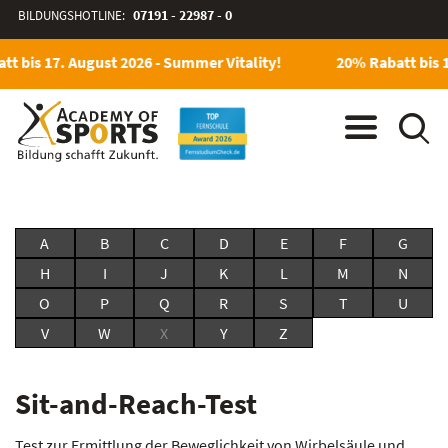
BILDUNGSHOTLINE:
07191 - 22987 - 0
t bis 17. August 2026 - Summer Vitality!
20% Rabatt bis 1
A
B
C
D
E
F
G
H
I
J
K
L
M
N
O
P
Q
R
S
T
U
V
W
X
Y
Z
Sit-and-Reach-Test
Test zur Ermittlung der Beweglichkeit von Wirbelsäule und