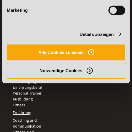
TOP-
LEHRGÄNGE
Marketing
Fitnesstrainer A-
und B-Lizenz
Fernlehrgang
Details anzeigen
Ernährungsberater
Personal Trainer
Personal Coach
Alle Cookies zulassen
werden
Mentaltrainer
Motivationstrainer
Notwendige Cookies
BILDUNGSBEREICHE
Fernlehrgang
Ernährungsberater
Personal Trainer
Ausbildung
Fitness
Ernährung
Coaching und
Kommunikation