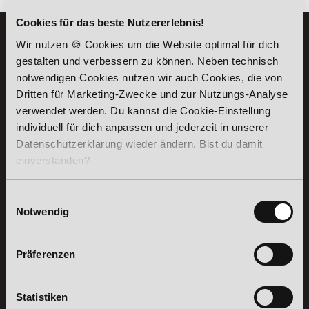
Cookies für das beste Nutzererlebnis!
KONTAKT
INFORMATIONEN
Wir nutzen 🍪 Cookies um die Website optimal für dich
07191-22987-0
gestalten und verbessern zu können. Neben technisch
Die Academy
notwendigen Cookies nutzen wir auch Cookies, die von
Lehr- und
WhatsApp:
Lernmethoden
Dritten für Marketing-Zwecke und zur Nutzungs-Analyse
+49 (0) 7191 9513201
PreisFAIRsprechen
verwendet werden. Du kannst die Cookie-Einstellung
Online Campus
individuell für dich anpassen und jederzeit in unserer
Academy of Sports GmbH
Fördermöglichkeiten
Datenschutzerklärung wieder ändern. Bist du damit
Willy-Brandt-Platz 2
einverstanden?
71522
Backnang
Bildungsgutschein
Check
Aus dem Ausland:
+49 (0) 7191 - 229 87 – 0
Bring a Friend
Fax:
+49 (0) 7191 - 229 87 – 99
Einwilligungsauswahl
Partnerprogramm
Notwendig
Erreichbarkeit:
der Academy of
Montag bis Donnerstag: 8:00 - 19:00 Uhr
Sports
Freitag: 8:00 - 17:00 Uhr
Stellenangebote
Samstag: 9:00 - 15:00 Uhr
Präferenzen
Lexikon
Details zu
Vertrag
Statistiken
Weiterbildungen
widerrufen