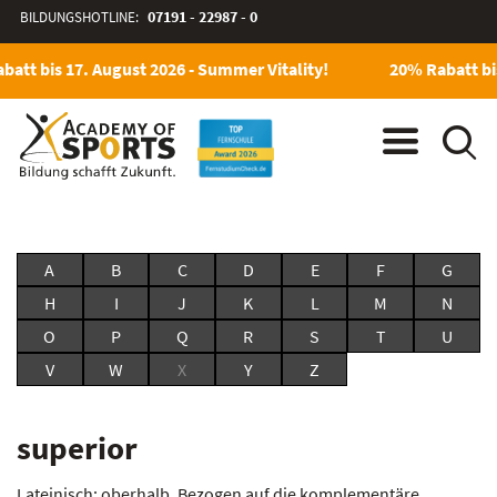
BILDUNGSHOTLINE:
07191 - 22987 - 0
att bis 17. August 2026 - Summer Vitality!
20% Rabatt bis
A
B
C
D
E
F
G
H
I
J
K
L
M
N
O
P
Q
R
S
T
U
V
W
X
Y
Z
superior
Lateinisch: oberhalb. Bezogen auf die komplementäre