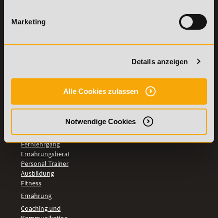
TOP-
Marketing
LEHRGÄNGE
Fitnesstrainer A-
und B-Lizenz
Fernlehrgang
Details anzeigen
Ernährungsberater
Personal Trainer
Personal Coach
Alle Cookies zulassen
werden
Mentaltrainer
Motivationstrainer
Notwendige Cookies
BILDUNGSBEREICHE
Fernlehrgang
Ernährungsberater
Personal Trainer
Ausbildung
Fitness
Ernährung
Coaching und