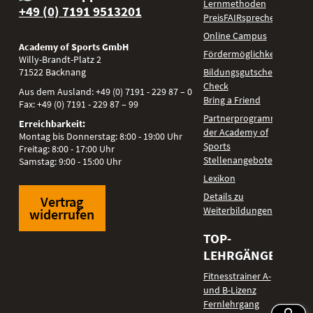
Lernmethoden
+49 (0) 7191 9513201
PreisFAIRsprechen
Online Campus
Academy of Sports GmbH
Fördermöglichkeiten
Willy-Brandt-Platz 2
71522
Backnang
Bildungsgutschein
Check
Aus dem Ausland:
+49 (0) 7191 - 229 87 – 0
Bring a Friend
Fax:
+49 (0) 7191 - 229 87 – 99
Partnerprogramm
Erreichbarkeit:
der Academy of
Montag bis Donnerstag: 8:00 - 19:00 Uhr
Sports
Freitag: 8:00 - 17:00 Uhr
Stellenangebote
Samstag: 9:00 - 15:00 Uhr
Lexikon
Details zu
Vertrag
Weiterbildungen
widerrufen
TOP-
LEHRGÄNGE
Fitnesstrainer A-
und B-Lizenz
Fernlehrgang