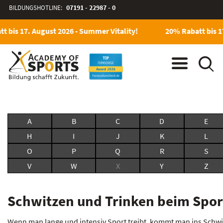
BILDUNGSHOTLINE:
07191 - 22987 - 0
 bis 17. August 2026 - Summer Vitality!
20% Rabatt bis 17
A
B
C
D
E
H
I
J
K
L
O
P
Q
R
S
V
W
X
Y
Z
Schwitzen und Trinken beim Spor
Wenn man lange und intensiv Sport treibt, kommt man ins Schwitz