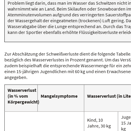
Problem liegt darin, dass man im Wasser das Schwitzen nicht in
wahrnimmt wie an Land. Beim Skilaufen oder Snowboarden im 
Atemminutenvolumen aufgrund des verringerten Sauerstoffpar
der Wassergehalt der eingeatmeten (trockenen) Luft gering. Da
Wasserabgabe über die Lunge entsprechend an. Durch das Tra
kann der Sportler ebenfalls erhöhte Flüssigkeitsverluste erleid
Zur Abschätzung der Schweißverluste dient die folgende Tabell
bezüglich des Wasserverlustes in Prozent genannt. Um das Vers
zudem beispielhaft die entsprechende Wassermenge für ein zehn
einen 15-jährigen Jugendlichen mit 60 kg und einen Erwachsene
angegeben.
Wasserverlust
(in % vom
Mangelsymptome
Wasserverlust (in Lite
Körpergewicht)
Juge
Kind, 10
15 Ja
Jahre, 30 kg
kg