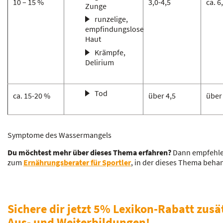
10 – 15 %
3,0-4,5
ca. 6
Zunge
runzelige,
empfindungslose
Haut
Krämpfe,
Delirium
Tod
ca. 15-20 %
über 4,5
über
Symptome des Wassermangels
Du möchtest mehr über dieses Thema erfahren?
Dann empfehlen
zum
Ernährungsberater für Sportler
, in der dieses Thema behan
Sichere dir jetzt 5% Lexikon-Rabatt zusä
Aus- und Weiterbildungen!