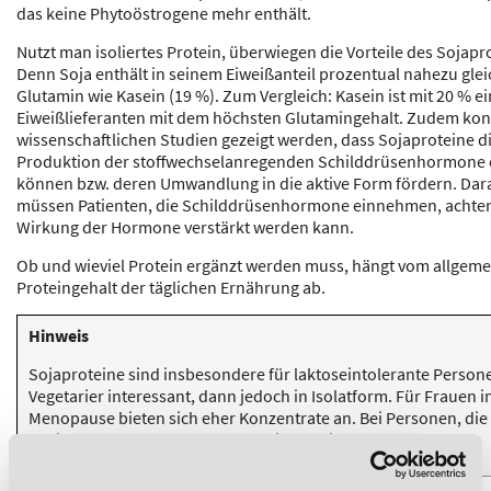
das keine Phytoöstrogene mehr enthält.
Nutzt man isoliertes Protein, überwiegen die Vorteile des Sojapr
Denn Soja enthält in seinem Eiweißanteil prozentual nahezu gleic
Glutamin wie Kasein (19 %). Zum Vergleich: Kasein ist mit 20 % ei
Eiweißlieferanten mit dem höchsten Glutamingehalt. Zudem kon
wissenschaftlichen Studien gezeigt werden, dass Sojaproteine d
Produktion der stoffwechselanregenden Schilddrüsenhormone
können bzw. deren Umwandlung in die aktive Form fördern. Dar
müssen Patienten, die Schilddrüsenhormone einnehmen, achten
Wirkung der Hormone verstärkt werden kann.
Ob und wieviel Protein ergänzt werden muss, hängt vom allgem
Proteingehalt der täglichen Ernährung ab.
Hinweis
Sojaproteine sind insbesondere für laktoseintolerante Person
Vegetarier interessant, dann jedoch in Isolatform. Für Frauen i
Menopause bieten sich eher Konzentrate an. Bei Personen, die
Schilddrüsenhormone zuführen, ist Vorsicht geboten!