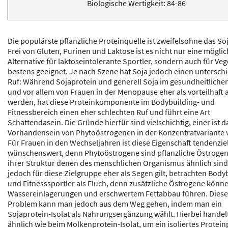
Biologische Wertigkeit: 84-86
Die populärste pflanzliche Proteinquelle ist zweifelsohne das So
Frei von Gluten, Purinen und Laktose ist es nicht nur eine mögli
Alternative für laktoseintolerante Sportler, sondern auch für Veg
bestens geeignet. Je nach Szene hat Soja jedoch einen untersch
Ruf: Während Sojaprotein und generell Soja im gesundheitliche
und vor allem von Frauen in der Menopause eher als vorteilhaft
werden, hat diese Proteinkomponente im Bodybuilding- und
Fitnessbereich einen eher schlechten Ruf und führt eine Art
Schattendasein. Die Gründe hierfür sind vielschichtig, einer ist d
Vorhandensein von Phytoöstrogenen in der Konzentratvariante 
Für Frauen in den Wechseljahren ist diese Eigenschaft tendenziel
wünschenswert, denn Phytoöstrogene sind pflanzliche Östrogene
ihrer Struktur denen des menschlichen Organismus ähnlich sind
jedoch für diese Zielgruppe eher als Segen gilt, betrachten Body
und Fitnesssportler als Fluch, denn zusätzliche Östrogene könn
Wassereinlagerungen und erschwertem Fettabbau führen. Dies
Problem kann man jedoch aus dem Weg gehen, indem man ein
Sojaprotein-Isolat als Nahrungsergänzung wählt. Hierbei handelt
ähnlich wie beim Molkenprotein-Isolat, um ein isoliertes Protei