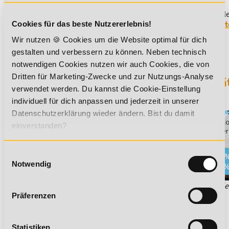
Du möchtest mehr über dieses Thema erfahren?
Dann empfehlen
eine Ausbildung zum
Fachberater für Nahrungsergänzungsmitt
Cookies für das beste Nutzererlebnis!
dieses Thema behandelt wird.
Wir nutzen 🍪 Cookies um die Website optimal für dich
gestalten und verbessern zu können. Neben technisch
notwendigen Cookies nutzen wir auch Cookies, die von
Dritten für Marketing-Zwecke und zur Nutzungs-Analyse
Sichere dir jetzt 5% Lexikon-Rabatt zusä
verwendet werden. Du kannst die Cookie-Einstellung
auf ALLE Aus- und Weiterbildungen!
individuell für dich anpassen und jederzeit in unserer
Datenschutzerklärung wieder ändern. Bist du damit
einverstanden?
Einwilligungsauswahl
Notwendig
*Der Rabattcode "NEUGIER5" ist mit weiteren Rabatten kombinie
informieren dich gern.
Präferenzen
Statistiken