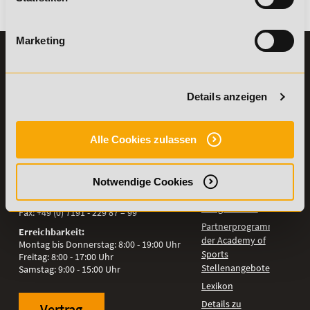
Es gibt keine Einträge mit diesem Anfangsbuchstaben.
Marketing
KONTAKT
INFORMATIONEN
07191-22987-0
Die Academy
Details anzeigen
Lehr- und
WhatsApp:
Lernmethoden
+49 (0) 7191 9513201
PreisFAIRsprechen
Alle Cookies zulassen
Online Campus
Academy of Sports GmbH
Fördermöglichkeiten
Willy-Brandt-Platz 2
71522
Backnang
Bildungsgutschein
Notwendige Cookies
Check
Aus dem Ausland:
+49 (0) 7191 - 229 87 – 0
Bring a Friend
Fax:
+49 (0) 7191 - 229 87 – 99
Partnerprogramm
Erreichbarkeit:
der Academy of
Montag bis Donnerstag: 8:00 - 19:00 Uhr
Sports
Freitag: 8:00 - 17:00 Uhr
Stellenangebote
Samstag: 9:00 - 15:00 Uhr
Lexikon
Details zu
Vertrag