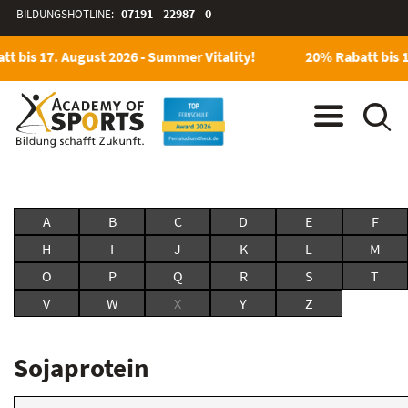
BILDUNGSHOTLINE:
07191 - 22987 - 0
t bis 17. August 2026 - Summer Vitality!
20% Rabatt bis 1
A
B
C
D
E
F
H
I
J
K
L
M
O
P
Q
R
S
T
V
W
X
Y
Z
Sojaprotein