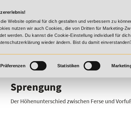
DIE ACADEM
zererlebnis!
 Summer Vitality!
20% Rabatt bis 17. August 2026 - Summer 
die Website optimal für dich gestalten und verbessern zu könn
kies nutzen wir auch Cookies, die von Dritten für Marketing-Z
t werden. Du kannst die Cookie-Einstellung individuell für dic
Datenschutzerklärung wieder ändern. Bist du damit einverstanden
Präferenzen
Statistiken
Marketin
I
J
K
L
M
N
O
P
Q
R
Sprengung
Der Höhenunterschied zwischen Ferse und Vorfuß