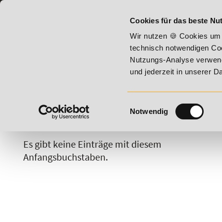
07191 - 22987 - 0
BILDUNGSHOTLINE:
Cookies für das beste Nut
 2026 - Summer Vitality!
20% Rabatt bis 17. August 2026 -
Wir nutzen 🍪 Cookies um 
technisch notwendigen Coo
Nutzungs-Analyse verwende
und jederzeit in unserer 
Einwilligungsauswahl
Notwendig
A
B
C
D
E
F
G
H
Es gibt keine Einträge mit diesem
Anfangsbuchstaben.