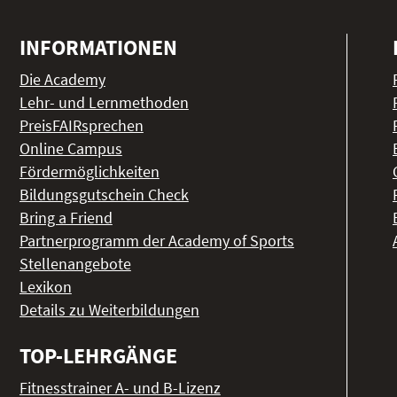
INFORMATIONEN
Die Academy
Lehr- und Lernmethoden
PreisFAIRsprechen
Online Campus
Fördermöglichkeiten
Bildungsgutschein Check
Bring a Friend
Partnerprogramm der Academy of Sports
Stellenangebote
Lexikon
Details zu Weiterbildungen
TOP-LEHRGÄNGE
Fitnesstrainer A- und B-Lizenz