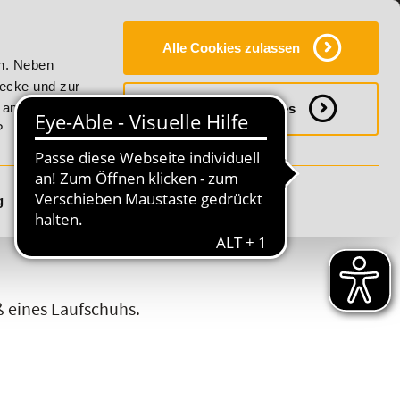
Y
SERVICE
KONTAKT
FAQ
ONLINE-CAMPUS
Alle Cookies zulassen
Vitality!
20% Rabatt bis 17. August 2026 - Summer Vitality
en. Neben
wecke und zur
h anpassen
Notwendige Cookies
?
g
Details anzeigen
S
T
U
V
W
X
Y
Z
 eines Laufschuhs.