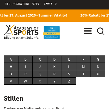
BILDUNGSHOTLINE:
07191 - 22987 - 0
t bis 17. August 2026 - Summer Vitality!
20% Rabatt bis 17
A
B
C
D
E
F
G
H
I
J
K
L
M
N
O
P
Q
R
S
T
U
V
W
X
Y
Z
Stillen
Trinken von Muttermilch an der Brust