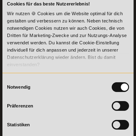
Cookies für das beste Nutzererlebnis!
KONTAKT
INFORMATIONEN
07191-22987-0
Wir nutzen 🍪 Cookies um die Website optimal für dich
Die Academy
gestalten und verbessern zu können. Neben technisch
Lehr- und
WhatsApp:
notwendigen Cookies nutzen wir auch Cookies, die von
Lernmethoden
+49 (0) 7191 9513201
PreisFAIRsprechen
Dritten für Marketing-Zwecke und zur Nutzungs-Analyse
verwendet werden. Du kannst die Cookie-Einstellung
Online Campus
Academy of Sports GmbH
individuell für dich anpassen und jederzeit in unserer
Fördermöglichkeiten
Willy-Brandt-Platz 2
Datenschutzerklärung wieder ändern. Bist du damit
71522
Backnang
Bildungsgutschein
einverstanden?
Check
Aus dem Ausland:
+49 (0) 7191 - 229 87 – 0
Bring a Friend
Fax:
+49 (0) 7191 - 229 87 – 99
Partnerprogramm
Einwilligungsauswahl
Erreichbarkeit:
der Academy of
Montag bis Donnerstag: 8:00 - 19:00 Uhr
Notwendig
Sports
Freitag: 8:00 - 17:00 Uhr
Stellenangebote
Samstag: 9:00 - 15:00 Uhr
Lexikon
Präferenzen
Details zu
Vertrag
Weiterbildungen
widerrufen
Statistiken
TOP-