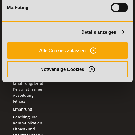
LEHRGÄNGE
Marketing
Fitnesstrainer A-
und B-Lizenz
Fernlehrgang
Ernährungsberater
Details anzeigen
Personal Trainer
Personal Coach
werden
Alle Cookies zulassen
Mentaltrainer
Motivationstrainer
BILDUNGSBEREICHE
Notwendige Cookies
Fernlehrgang
Ernährungsberater
Personal Trainer
Ausbildung
Fitness
Ernährung
Coaching und
Kommunikation
Fitness- und