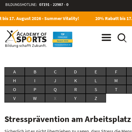
BILDUNGSHOTLINE:
07191 - 22987 - 0
bis 17. August 2026 - Summer Vitality!
20% Rabatt bis 17.
A
B
C
D
E
F
H
I
J
K
L
M
O
P
Q
R
S
T
V
W
X
Y
Z
Stressprävention am Arbeitsplatz
Sicherlich ist es nicht übertrieben zu sagen, dass Stress die Men