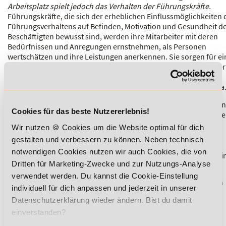
Arbeitsplatz spielt jedoch das Verhalten der Führungskräfte.
Führungskräfte, die sich der erheblichen Einflussmöglichkeiten 
Führungsverhaltens auf Befinden, Motivation und Gesundheit d
Beschäftigten bewusst sind, werden ihre Mitarbeiter mit deren
Bedürfnissen und Anregungen ernstnehmen, als Personen
wertschätzen und ihre Leistungen anerkennen. Sie sorgen für e
offenen Kommunikationsstil in ihrem Arbeitsbereich, der auf Ve
basiert, sind bereit, bei Konflikten rechtzeitig zu vermitteln, und
schaffen auf diese Weise ein leistungsförderliches Betriebsklima
Stressprävention lässt sich am besten betreiben, wenn gezielt a
Cookies für das beste Nutzererlebnis!
inzwischen bekannten Stressauslösern angesetzt wird. Mögliche
Maßnahmen zur
Stressprävention
sind z. B.:
Wir nutzen 🍪 Cookies um die Website optimal für dich
gestalten und verbessern zu können. Neben technisch
Über- und Unterforderung entgegenwirken
notwendigen Cookies nutzen wir auch Cookies, die von
Organisatorische Abläufe effektiv gestalten und klar defi
Dritten für Marketing-Zwecke und zur Nutzungs-Analyse
Arbeit gerecht verteilen
verwendet werden. Du kannst die Cookie-Einstellung
Arbeitszeiten möglichst gesundheitsschonend gestalten
individuell für dich anpassen und jederzeit in unserer
Informationsflut eindämmen
Datenschutzerklärung wieder ändern. Bist du damit
Unterbrechungen und Störungen vermeiden
einverstanden?
Möglichkeiten zur Beteiligung und Handlungsfreiräume