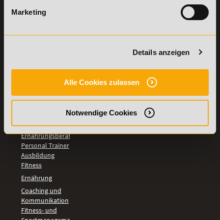
LEHRGÄNGE
Marketing
Fitnesstrainer A-
und B-Lizenz
Fernlehrgang
Ernährungsberater
Details anzeigen
Personal Trainer
Personal Coach
werden
Alle Cookies zulassen
Mentaltrainer
Motivationstrainer
BILDUNGSBEREICHE
Notwendige Cookies
Fernlehrgang
Ernährungsberater
Personal Trainer
Ausbildung
Fitness
Ernährung
Coaching und
Kommunikation
Fitness- und