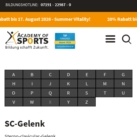
BILDUNGSHOTLINE:
07191 - 22987 - 0
att bis 17. August 2026 - Summer Vitality!
20% Rabatt bis
A
B
C
D
E
F
G
H
I
J
K
L
M
N
O
P
Q
R
S
T
U
V
W
X
Y
Z
SC-Gelenk
Sterno-clavicular-Gelenk