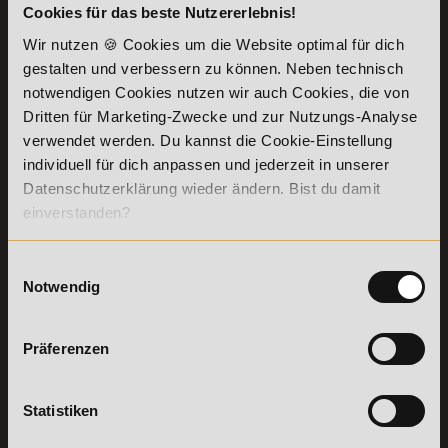
Cookies für das beste Nutzererlebnis!
KONTAKT
INFORMATIONEN
07191-22987-0
Wir nutzen 🍪 Cookies um die Website optimal für dich
Die Academy
gestalten und verbessern zu können. Neben technisch
Lehr- und
WhatsApp:
notwendigen Cookies nutzen wir auch Cookies, die von
Lernmethoden
+49 (0) 7191 9513201
PreisFAIRsprechen
Dritten für Marketing-Zwecke und zur Nutzungs-Analyse
verwendet werden. Du kannst die Cookie-Einstellung
Online Campus
Academy of Sports GmbH
individuell für dich anpassen und jederzeit in unserer
Fördermöglichkeiten
Willy-Brandt-Platz 2
Datenschutzerklärung wieder ändern. Bist du damit
71522
Backnang
Bildungsgutschein
einverstanden?
Check
Aus dem Ausland:
+49 (0) 7191 - 229 87 – 0
Bring a Friend
Fax:
+49 (0) 7191 - 229 87 – 99
Partnerprogramm
Einwilligungsauswahl
Erreichbarkeit:
der Academy of
Montag bis Donnerstag: 8:00 - 19:00 Uhr
Notwendig
Sports
Freitag: 8:00 - 17:00 Uhr
Stellenangebote
Samstag: 9:00 - 15:00 Uhr
Lexikon
Präferenzen
Details zu
Vertrag
Weiterbildungen
widerrufen
Statistiken
TOP-