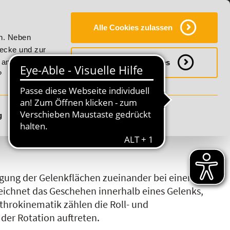
Y
SERVICE
KONTAKT
FAQ
ONLINE-CAMPUS
Alle Cookies zulassen
er Vitality!
20% Rabatt bis 17. August 2026 - Summer Vital
en. Neben
wecke und zur
h anpassen
Notwendige Cookies
?
g
Details anzeigen
S
T
U
V
W
X
Y
Z
egung der Gelenkflächen zueinander bei einem
ichnet das Geschehen innerhalb eines Gelenks,
hrokinematik zählen die Roll- und
der Rotation auftreten.