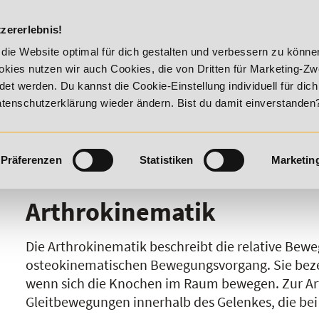
DIE ACADEM
zererlebnis!
6 - Summer Vitality!
20% Rabatt bis 17. August 2026 - Summ
die Website optimal für dich gestalten und verbessern zu könn
kies nutzen wir auch Cookies, die von Dritten für Marketing-Z
t werden. Du kannst die Cookie-Einstellung individuell für dic
Datenschutzerklärung wieder ändern. Bist du damit einverstanden
Präferenzen
Statistiken
Marketin
I
J
K
L
M
N
O
P
Q
R
Arthrokinematik
Die Arthrokinematik beschreibt die relative Bew
osteokinematischen Bewegungsvorgang. Sie beze
wenn sich die Knochen im Raum bewegen. Zur Art
Gleitbewegungen innerhalb des Gelenkes, die bei 