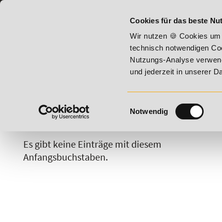
07191 - 22987 - 0
BILDUNGSHOTLINE:
Cookies für das beste Nut
ust 2026 - Summer Vitality!
20% Rabatt bis 17. August 202
Wir nutzen 🍪 Cookies um 
technisch notwendigen Coo
Nutzungs-Analyse verwende
und jederzeit in unserer 
Einwilligungsauswahl
Notwendig
A
B
C
D
E
F
G
H
Es gibt keine Einträge mit diesem
Anfangsbuchstaben.